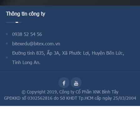
Thông tin công ty
0938 52 54 56
bitexedu@bitex.com.vn
Đường tỉnh 835, Ấp 3A, Xã Phước Lợi, Huyện Bến Lức,
Tỉnh Long An.
© Copyright 2019,
Công ty Cổ Phần XNK Bình Tây
GPĐKKD số 0302562816 do Sở KHĐT Tp.HCM cấp ngày 25/03/2004