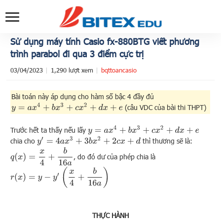
Sử dụng máy tính Casio fx-880BTG viết phương
trình parabol đi qua 3 điểm cực trị
03/04/2023
1,290 lượt xem
bqttoancasio
Bài toán này áp dụng cho hàm số bậc 4 đầy đủ
y
=
a
x
4
+
b
x
3
+
c
x
2
+
d
x
+
e
(câu VDC của bài thi THPT)
y
=
a
x
4
+
b
x
3
+
c
x
2
+
d
x
+
e
Trước hết ta thấy nếu lấy
y
′
=
4
a
x
3
+
3
b
x
2
+
2
c
x
+
d
chia cho
thì thương sẽ là:
q
(
x
)
=
x
4
+
b
16
a
, do đó dư của phép chia là
r
(
x
)
=
y
−
y
′
(
x
4
+
b
16
a
)
THỰC HÀNH