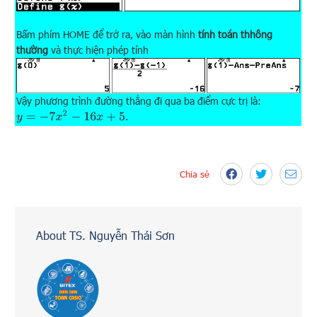
Bấm phím HOME để trở ra, vào màn hình
tính toán thhông
thường
và thực hiện phép tính
Vậy phương trình đường thẳng đi qua ba điểm cực trị là:
y
=
−
7
x
2
−
16
x
+
5
.
Chia sẻ
About TS. Nguyễn Thái Sơn