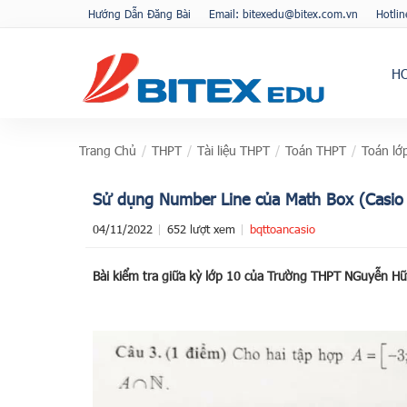
Hướng Dẫn Đăng Bài
Email: bitexedu@bitex.com.vn
Hotli
H
Trang Chủ
/
THPT
/
Tài liệu THPT
/
Toán THPT
/
Toán lớ
Sử dụng Number Line của Math Box (Casio
04/11/2022
652 lượt xem
bqttoancasio
Bài kiểm tra giữa kỳ lớp 10 của Trường THPT NGuyễn H