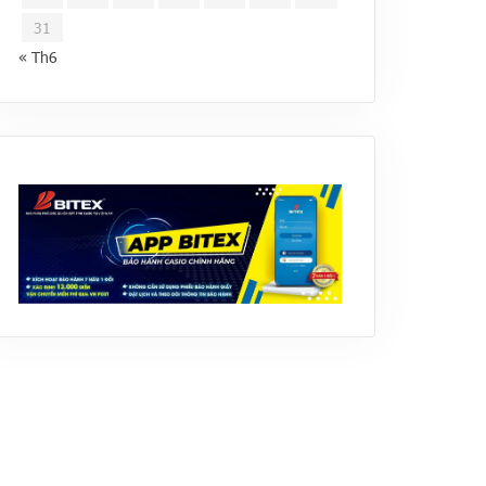
31
« Th6