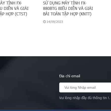
ÁY TÍNH FX-
SỬ DỤNG MÁY TÍNH FX-
U DIỄN VÀ GIẢI
880BTG BIỂU DIỄN VÀ GIẢI
ẬP HỢP (CTST)
BÀI TOÁN TẬP HỢP (KNTT)
14/09/2023
Địa chỉ email
Vui lòng nhập đầy đủ thông tin !.