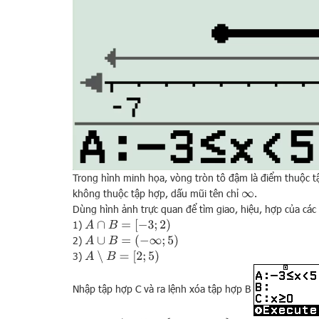
Trong hình minh họa, vòng tròn tô đậm là điểm thuộc 
không thuộc tập hợp, dấu mũi tên chỉ
.
∞
Dùng hình ảnh trực quan để tìm giao, hiệu, hợp của các
A
∩
B
=
[
−
3
;
2
)
1)
A
∪
B
=
(
−
∞
;
5
)
2)
A
∖
B
=
[
2
;
5
)
3)
Nhập tập hợp C và ra lệnh xóa tập hợp B