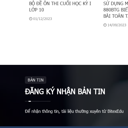
BỘ ĐỀ ÔN THI CUỐI HỌC KỲ I
SỬ DỤNG M
LỚP 10
880BTG BIỂ
BÀI TOÁN T
01/12/2023
14/09/2023
BẢN TIN
ĐĂNG KÝ NHẬN BẢN TIN
Để nhận thông tin, tài liệu thường xuyên từ BitexEdu