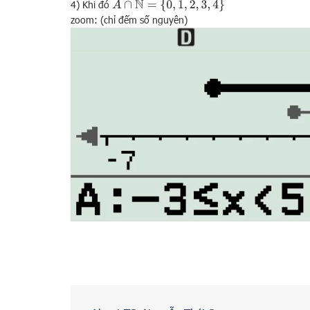
A
∩
N
=
{
0
,
1
,
2
,
3
,
4
}
4) Khi đó
zoom: (chỉ đếm số nguyên)