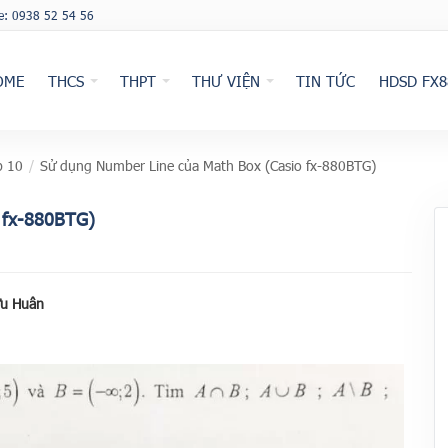
ne: 0938 52 54 56
OME
THCS
THPT
THƯ VIỆN
TIN TỨC
HDSD FX8
p 10
/
Sử dụng Number Line của Math Box (Casio fx-880BTG)
 fx-880BTG)
ữu Huân