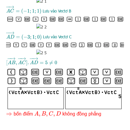
A
C
→
=
(
−
1
;
1
;
1
)
Lưu vào Vectơ B
A
D
→
=
(
−
3
;
1
;
0
)
Lưu vào Vectơ C
[
A
B
→
,
A
C
→
]
.
A
D
→
=
5
≠
0
bốn điểm
không đồng phẳng
A
,
B
,
C
,
D
⇒