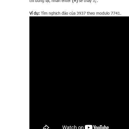
thì dừng lại, nhấn enter
(=)
sẽ thấy
.
z
i
Ví dụ:
Tìm nghịch đảo của 3937 theo modulo 7741.