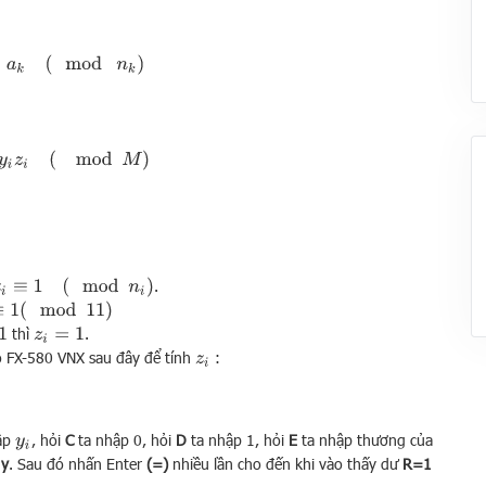
=
1
k
a
i
y
i
z
i
(
mod
M
)
≡
1
(
mod
n
i
)
.
mod
11
)
thì
.
z
i
=
1
io FX-580 VNX sau đây để tính
:
z
i
ập
, hỏi
C
ta nhập 0, hỏi
D
ta nhập 1, hỏi
E
ta nhập thương của
y
i
o
y
. Sau đó nhấn Enter
(=)
nhiều lần cho đến khi vào thấy dư
R=1