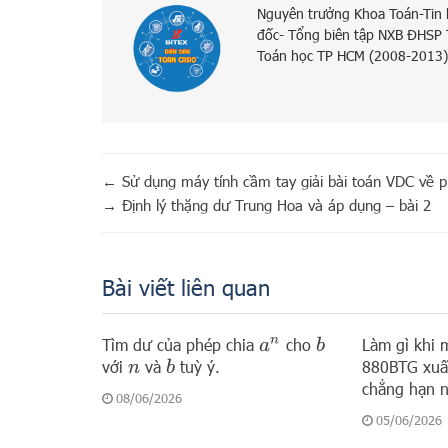
Nguyên trưởng Khoa Toán-Tin
đốc- Tổng biên tập NXB ĐHSP
Toán học TP HCM (2008-2013)
←
Sử dụng máy tính cầm tay giải bài toán VDC về 
→
Định lý thặng dư Trung Hoa và áp dụng – bài 2
Bài viết liên quan
Tìm dư của phép chia
cho
Làm gì khi m
a
n
b
với
và
tuỳ ý.
880BTG xuất
b
n
chẳng hạn 
08/06/2026
05/06/2026