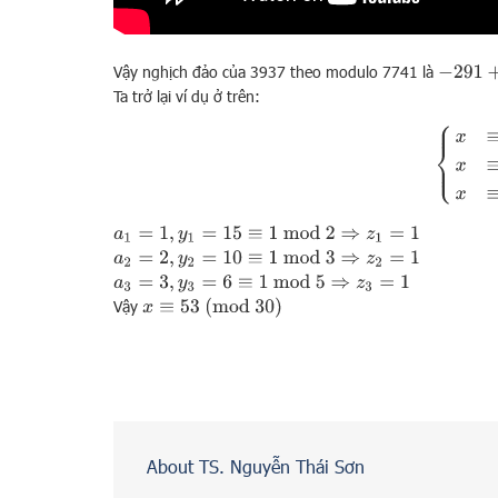
Vậy nghịch đảo của 3937 theo modulo 7741 là
−
291
+
7
Ta trở lại ví dụ ở trên:
{
x
≡
1
(
mo
a
1
=
1
,
y
1
=
15
≡
1
mod
2
⇒
z
1
=
1
a
2
=
2
,
y
2
=
10
≡
1
mod
3
⇒
z
2
=
1
a
3
=
3
,
y
3
=
6
≡
1
mod
5
⇒
z
3
=
1
x
≡
53
(
mod
30
)
Vậy
About TS. Nguyễn Thái Sơn