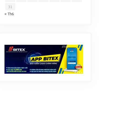
31
« Th6