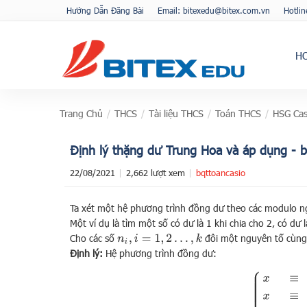
Hướng Dẫn Đăng Bài
Email: bitexedu@bitex.com.vn
Hotli
H
Trang Chủ
/
THCS
/
Tài liệu THCS
/
Toán THCS
/
HSG Cas
Định lý thặng dư Trung Hoa và áp dụng - b
22/08/2021
2,662 lượt xem
bqttoancasio
Ta xét một hệ phương trình đồng dư theo các modulo n
Một ví dụ là tìm một số có dư là 1 khi chia cho 2, có dư l
Cho các số
đôi một nguyên tố cùng
n
i
,
i
=
1
,
2
…
,
k
Định lý:
Hệ phương trình đồng dư:
{
x
≡
a
1
(
mod