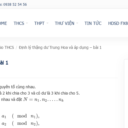
ne: 0938 52 54 56
OME
THCS
THPT
THƯ VIỆN
TIN TỨC
HDSD FX8
io THCS
/
Định lý thặng dư Trung Hoa và áp dụng – bài 1
ài 1
guyên tố cùng nhau.
à 2 khi chia cho 3 và có dư là 3 khi chia cho 5.
 nhau và đặt
N
=
n
1
.
n
2
.
…
.
n
k
n
1
)
,
x
≡
a
2
(
mod
n
2
)
,
…
…
x
≡
a
k
(
mod
n
k
)