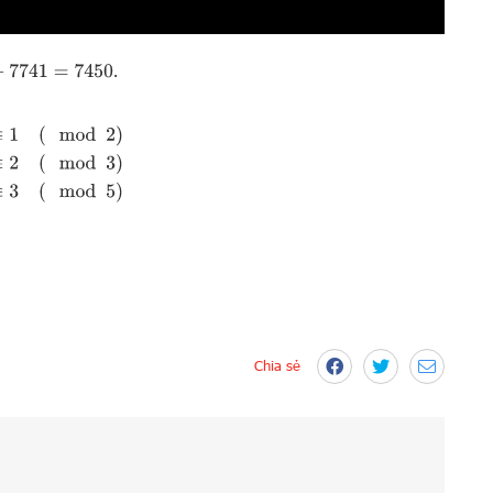
.
741
=
7450
d
2
)
x
≡
2
(
mod
3
)
x
≡
3
(
mod
5
)
Chia sẻ