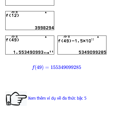
f
(
49
)
=
155349099285
Xem thêm ví dụ về đa thức bậc 5