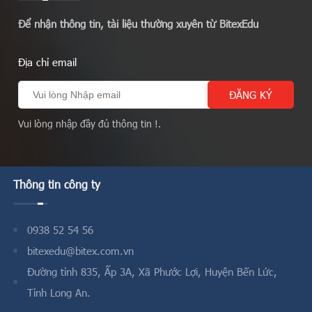
Để nhận thông tin, tài liệu thường xuyên từ BitexEdu
Địa chỉ email
Vui lòng nhập đầy đủ thông tin !.
Thông tin công ty
0938 52 54 56
bitexedu@bitex.com.vn
Đường tỉnh 835, Ấp 3A, Xã Phước Lợi, Huyện Bến Lức,
Tỉnh Long An.