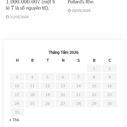
(một tỉ
Pollard’s Rho
1.000.000.007
lẻ
là số nguyên tố).
7
29/05/2026
31/05/2026
Tháng Tám 2026
H
B
T
N
S
B
C
1
2
3
4
5
6
7
8
9
10
11
12
13
14
15
16
17
18
19
20
21
22
23
24
25
26
27
28
29
30
31
« Th6