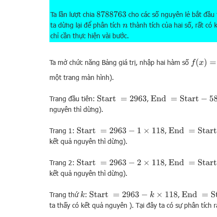
Ta lần lượt chia
cho các số nguyên lẻ bắt đầu
8788763
ta dừng lại để phân tích
thành tích của hai số, rất có
n
chỉ cần thực hiện vài bước.
f
(
x
)
=
87
Ta mở chức năng Bảng giá trị, nhập hai hàm số
một trang màn hình).
Trang đầu tiên:
,
Start
=
2963
End
=
Start
−
58
;
Step
nguyên thì dừng).
Trang 1:
,
Start
=
2963
−
1
×
118
End
=
Start
−
58
kết quả nguyên thì dừng).
Trang 2:
,
Start
=
2963
−
2
×
118
End
=
Start
−
58
kết quả nguyên thì dừng).
Trang thứ
:
,
k
Start
=
2963
−
k
×
118
End
=
Start
ta thấy có kết quả nguyên ). Tại đây ta có sự phân tích 