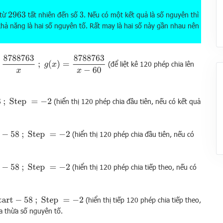
 từ
tất nhiên đến số
. Nếu có một kết quả là số nguyên thì
2963
3
 khả năng là hai số nguyên tố. Rất may là hai số này gần nhau nên
88763
x
;
g
(
x
)
=
8788763
x
−
60
(để liệt kê 120 phép chia lên
(hiển thị 120 phép chia đầu tiên, nếu có kết quả
=
−
2
(hiển thị 120 phép chia đầu tiên, nếu có
;
Step
=
−
2
(hiển thị 120 phép chia tiếp theo, nếu có
;
Step
=
−
2
(hiển thị tiếp 120 phép chia tiếp theo,
−
58
;
Step
=
−
2
ra thừa số nguyên tố.