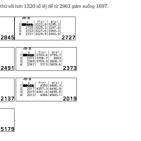
à thử với hơn
số lẻ) để từ
giảm xuống
.
1697
1320
2963
.