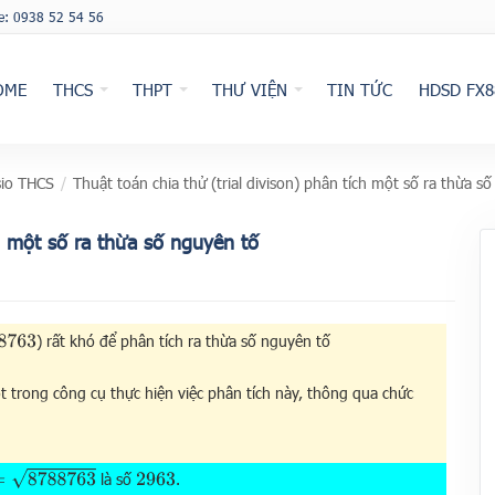
ne: 0938 52 54 56
OME
THCS
THPT
THƯ VIỆN
TIN TỨC
HDSD FX8
io THCS
/
Thuật toán chia thử (trial divison) phân tích một số ra thừa s
ch một số ra thừa số nguyên tố
) rất khó để phân tích ra thừa số nguyên tố
8763
t trong công cụ thực hiện việc phân tích này, thông qua chức
88763
là số
.
2963