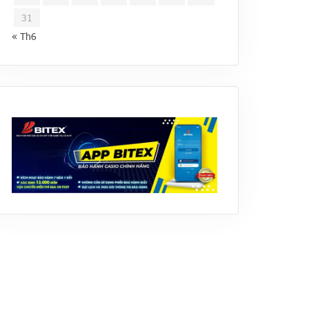
31
« Th6