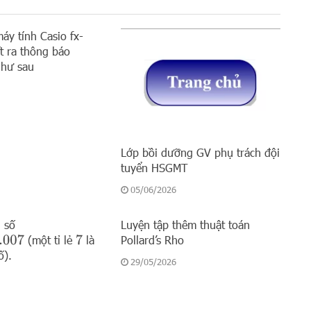
áy tính Casio fx-
 ra thông báo
như sau
Lớp bồi dưỡng GV phụ trách đội
tuyển HSGMT
05/06/2026
 số
Luyện tập thêm thuật toán
(một tỉ lẻ
là
Pollard’s Rho
007
7
ố).
29/05/2026