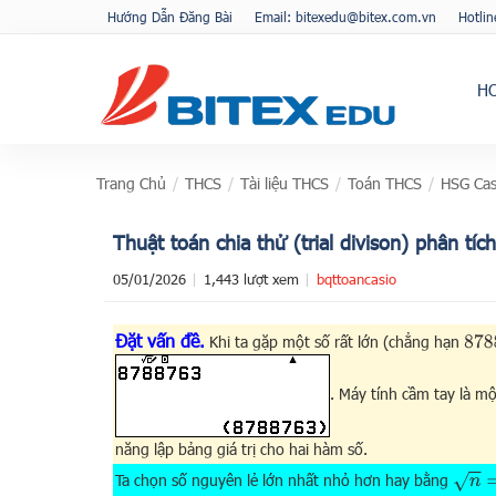
Hướng Dẫn Đăng Bài
Email: bitexedu@bitex.com.vn
Hotli
H
Trang Chủ
/
THCS
/
Tài liệu THCS
/
Toán THCS
/
HSG Cas
Thuật toán chia thử (trial divison) phân tí
05/01/2026
1,443 lượt xem
bqttoancasio
Đặt vấn đề.
Khi ta gặp một số rất lớn (chẳng hạn
878
. Máy tính cầm tay là mộ
năng lập bảng giá trị cho hai hàm số.
n
=
87
Ta chọn số nguyên lẻ lớn nhất nhỏ hơn hay bằng