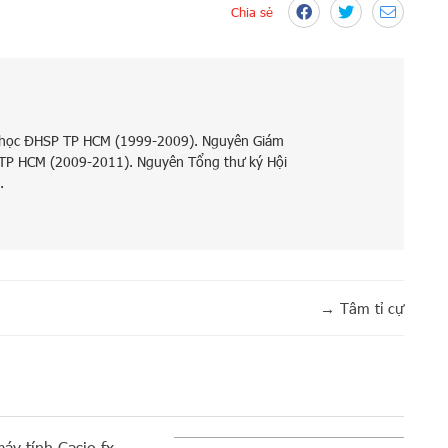
Chia sẻ
 học ĐHSP TP HCM (1999-2009). Nguyên Giám
 TP HCM (2009-2011). Nguyên Tổng thư ký Hội
.
→
Tâm tỉ cự
áy tính Casio fx-