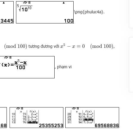
\png{phuluc4a}.
d
100
)
x
5
−
x
≡
0
(
mod
100
)
tương đương với
,
, phạm vi