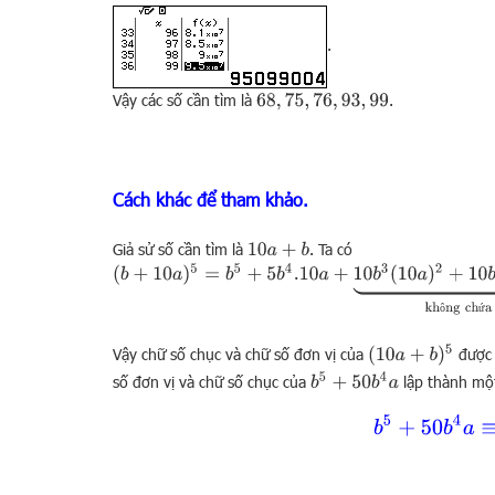
.
Vậy các số cần tìm là
.
68
,
75
,
76
,
93
,
99
Cách khác để tham khảo.
Giả sử số cần tìm là
. Ta có
10
a
+
b
(
b
+
10
a
)
5
=
b
5
+
5
b
4
.10
a
+
10
b
3
(
10
a
)
2
+
10
b
2
(
10
a
)
3
+
5
b
(
ô
ứ
(
10
a
+
b
)
5
Vậy chữ số chục và chữ số đơn vị của
được 
b
5
+
50
b
4
a
số đơn vị và chữ số chục của
lập thành một
b
5
+
50
b
4
a