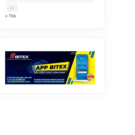
31
« Th6