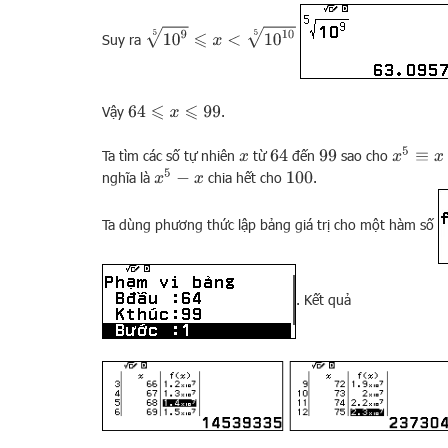
10
9
5
⩽
x
<
10
10
5
Suy ra
Vậy
.
64
⩽
x
⩽
99
x
5
≡
x
(
mo
Ta tìm các số tự nhiên
từ
đến
sao cho
64
x
99
x
5
−
x
nghĩa là
chia hết cho
.
100
Ta dùng phương thức lập bảng giá trị cho một hàm số
. Kết quả