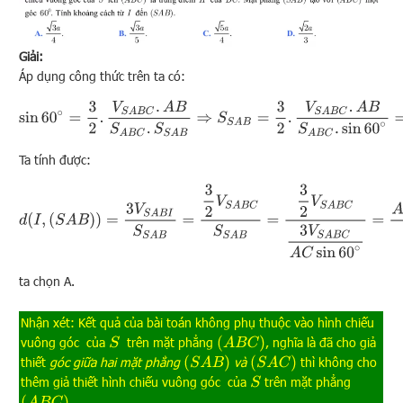
Giải:
Áp dụng công thức trên ta có:
sin
60
∘
=
3
2
.
V
S
A
B
C
.
A
B
S
A
B
C
.
S
S
A
B
⇒
S
S
A
B
=
3
2
.
V
S
A
B
C
.
A
B
S
A
B
C
.
sin
60
∘
=
Ta tính được:
d
(
I
,
(
S
A
B
)
)
=
3
V
S
A
B
I
S
S
A
B
=
3
2
V
S
A
B
C
S
S
A
B
=
3
2
V
S
A
B
C
3
V
S
A
B
C
A
C
sin
60
ta chọn A.
Nhận xét: Kết quả của bài toán không phụ thuộc vào hình chiếu
(
A
B
C
)
vuông góc của
trên mặt phẳng
, nghĩa là đã cho giả
S
(
S
A
B
)
(
S
A
C
)
thiết
góc giữa hai mặt phẳng
và
thì không cho
thêm giả thiết hình chiếu vuông góc của
trên mặt phẳng
S
(
A
B
C
)
.