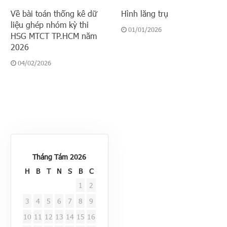
Về bài toán thống kê dữ
Hình lăng trụ
liệu ghép nhóm kỳ thi
01/01/2026
HSG MTCT TP.HCM năm
2026
04/02/2026
Tháng Tám 2026
H
B
T
N
S
B
C
1
2
3
4
5
6
7
8
9
10
11
12
13
14
15
16