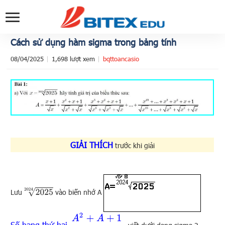
Cách sử dụng hàm sigma trong bảng tính
08/04/2025
1,698 lượt xem
bqttoancasio
GIẢI THÍCH
trước khi giải
2025
2024
Lưu
vào biến nhớ A
A
2
+
A
+
1
A
2
+
A
Số hạng thứ hai
,