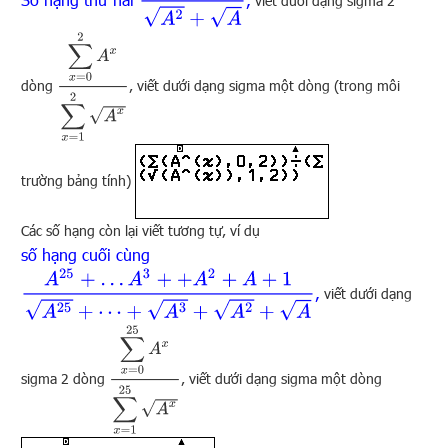
viết dưới dạng sigma 2
∑
x
=
0
2
A
x
∑
x
=
1
2
A
x
dòng
, viết dưới dạng sigma một dòng (trong môi
trường bảng tính)
Các số hạng còn lại viết tương tự, ví dụ
số hạng cuối cùng
A
25
+
…
A
3
+
+
A
2
+
A
+
1
A
25
+
⋯
+
A
3
+
A
2
+
A
,
viết dưới dạng
∑
x
=
0
25
A
x
∑
x
=
1
25
A
x
sigma 2 dòng
, viết dưới dạng sigma một dòng