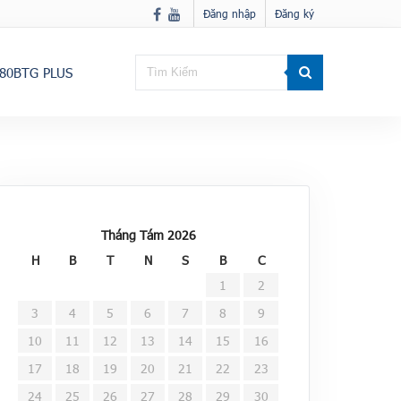
Đăng nhập
Đăng ký
80BTG PLUS
Tháng Tám 2026
H
B
T
N
S
B
C
1
2
3
4
5
6
7
8
9
10
11
12
13
14
15
16
17
18
19
20
21
22
23
24
25
26
27
28
29
30