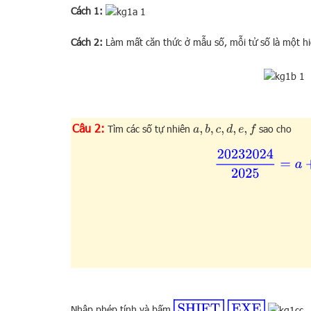
Cách 1:
Cách 2:
Làm mất căn thức ở mẫu số, mỗi tử số là một hiệu
Câu 2:
Tìm các số tự nhiên
sao cho
a
,
b
,
c
,
d
,
e
,
f
20232024
202
SHIFT
EXE
Nhập phép tính và bấm