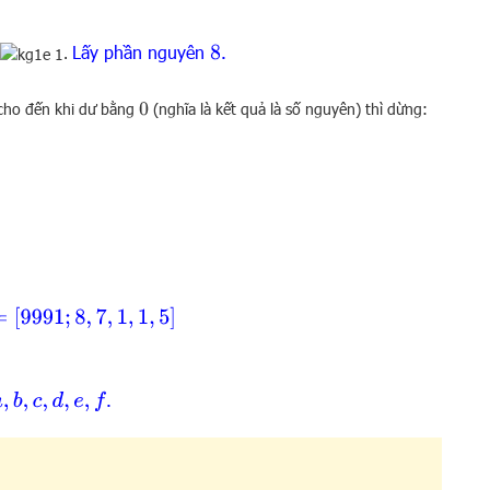
Lấy phần nguyên
.
8
.
cho đến khi dư bằng
(nghĩa là kết quả là số nguyên) thì dừng:
0
25
=
[
9991
;
8
,
7
,
1
,
1
,
5
]
.
,
b
,
c
,
d
,
e
,
f