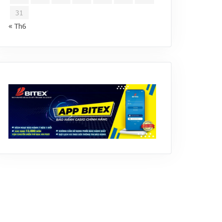
31
« Th6