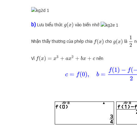
b)
g
(
x
)
Lưu biểu thức
vào biến nhớ
1
2
f
(
x
)
g
(
x
)
Nhận thấy thương của phép chia
cho
là
n
f
(
x
)
=
x
3
+
a
x
2
+
b
x
+
c
Vì
nên
c
=
f
(
0
)
,
b
=
f
(
1
)
−
f
(