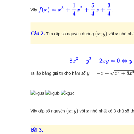
f
(
x
)
=
x
3
+
1
4
x
2
+
5
4
x
+
3
4
.
Vậy
Câu 2.
(
x
;
y
)
Tìm cặp số nguyên dương
với
nhỏ nhấ
x
8
x
3
−
y
2
−
2
x
y
=
0
y
=
−
x
+
x
2
+
8
x
3
Ta lập bảng giá trị cho hàm số
(
x
;
y
)
Vậy cặp số nguyên
với
nhỏ nhất có 3 chữ số th
x
Bài 3.