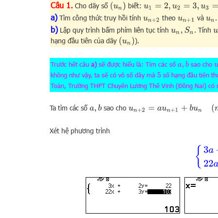
Câu 1.
(
u
n
)
Cho dãy số
biết:
u
1
=
2
,
u
2
=
3
,
u
3
=
22
,
u
4
=
a)
Tìm công thức truy hồi tính
theo
và
.
u
n
+
2
u
n
+
1
u
n
b)
Lập quy trình bấm phím liên tục tính
. Tính
u
n
,
S
n
u
(
u
n
)
hạng đầu tiên của dãy
).
u
Trước hết câu
a)
sẽ được hiểu là: Tìm các số
sao cho
a
,
b
không như vậy, ta sẽ có vô số dãy mà
số hạng đầu tiên th
5
Toàn, Trường THPT Chuyên Lương Thế Vinh (Đồng Nai) có nh
u
n
+
2
=
a
u
n
+
1
+
b
u
n
(
n
⩾
1
)
Ta tìm các số
sao cho
a
,
b
Xét hệ phương trình
{
3
a
+
2