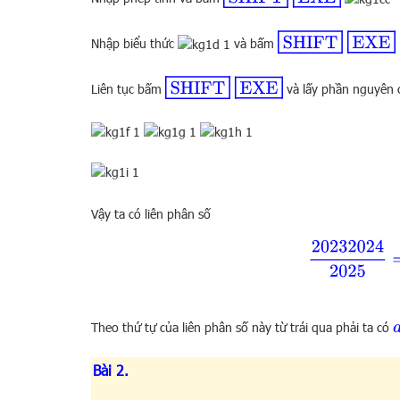
SHIFT
EXE
Nhập biểu thức
và bấm
SHIFT
EXE
Liên tục bấm
và lấy phần nguyên 
Vậy ta có liên phân số
20232024
20
a
Theo thứ tự của liên phân số này từ trái qua phải ta có
Bài 2.