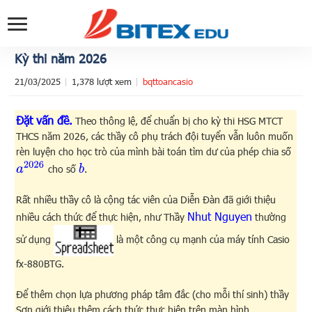
Kỳ thi năm 2026
21/03/2025
1,378 lượt xem
bqttoancasio
Đặt vấn đề.
Theo thông lệ, để chuẩn bị cho kỳ thi HSG MTCT
THCS năm 2026, các thầy cô phụ trách đội tuyển vẫn luôn muốn
rèn luyện cho học trò của mình bài toán tìm dư của phép chia số
a
2026
b
cho số
.
Rất nhiều thầy cô là cộng tác viên của Diễn Đàn đã giới thiệu
Nhut Nguyen
nhiều cách thức để thực hiện, như Thầy
thường
sử dụng
là một công cụ mạnh của máy tính Casio
fx-880BTG.
Để thêm chọn lựa phương pháp tâm đắc (cho mỗi thí sinh) thầy
Sơn giới thiệu thêm cách thức thực hiện trên màn hình