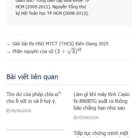
Giám đốc- Tổng biên tập NXB ĐHSP TP
HCM (2009-2011). Nguyên Tổng thư
ký Hội Toán học TP HCM (2008-2013).
←
Giải bài thi HSG MTCT (THCS) Kiên Giang 2025
(
2
+
3
)
32
→
Phần nguyên của số
Bài viết liên quan
Tìm dư của phép chia
Làm gì khi máy tính Casio
a
n
cho
với
và
tuỳ ý.
fx-880BTG xuất ra thông
b
b
n
báo chẳng hạn như sau
08/06/2026
05/06/2026
Tiếp tục chứng minh một