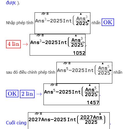
được
).
OK
Nhập phép tính
nhấn
4 lần
→
,
ầ
sau đó điều chỉnh phép tính
nhấn
OK
2 lần
→
.
ầ
Cuối cùng
.