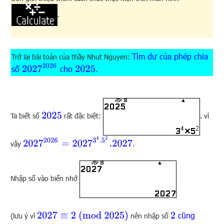
.
Tìm dư của phép chia
Trở lại bài toán của thầy Nhut Nguyen:
2027
2026
số
cho
.
2025
2025
Ta biết số
rất đặc biệt:
. vì
2027
2026
=
2027
3
4
.5
2
.2027
vậy
.
Nhập số vào biến nhớ
2027
≡
2
(
mod
2025
)
cũng
2
(lưu ý vì
nên nhập số