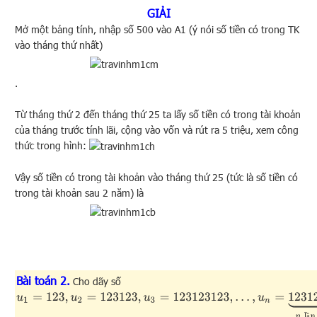
GIẢI
Mở một bảng tính, nhập số 500 vào A1 (ý nói số tiền có trong TK
vào tháng thứ nhất)
.
Từ tháng thứ 2 đến tháng thứ 25 ta lấy số tiền có trong tài khoản
của tháng trước tính lãi, cộng vào vốn và rút ra 5 triệu, xem công
thức trong hình:
Vậy số tiền có trong tài khoản vào tháng thứ 25 (tức là số tiền có
trong tài khoản sau 2 năm) là
Bài toán 2.
Cho dãy số
u
1
=
123
,
u
2
=
123123
,
u
3
=
123123123
,
…
,
u
n
=
123123
…
123
⏟
n
lần bộ 
ầ