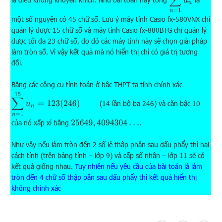
một số nguyên có 45 chữ số. Lưu ý máy tính Casio fx-580VNX chỉ
quản lý được 15 chữ số và máy tính Casio fx-880BTG chỉ quản lý
được tối đa 23 chữ số, do đó các máy tính này sẽ chọn giải pháp
làm tròn số. Vì vậy kết quả mà nó hiển thị chỉ có giá trị tương
đối.
Bằng các công cụ tính toán ở bậc THPT ta tính chính xác
∑
n
=
1
15
u
n
=
123
(
246
)
(14 lần bộ ba 246) và căn bậc 10
của nó xấp xỉ bằng
.
25649
,
4094304
…
Như vậy nếu làm tròn đến 2 số lẻ thập phân sau dấu phẩy thì hai
cách tính (trên bảng tính – lớp 9) và cấp số nhân – lớp 11 sẽ có
kết quả giống nhau.
Tuy nhiên nếu yêu cầu của bài toán là làm
tròn đến 4 chữ số thập pân sau dấu phẩy thì kết quả hiển thị
không chính xác