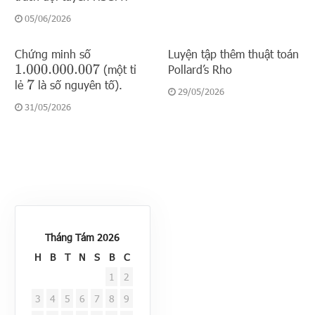
05/06/2026
Chứng minh số
Luyện tập thêm thuật toán
(một tỉ
Pollard’s Rho
1.000.000.007
lẻ
là số nguyên tố).
7
29/05/2026
31/05/2026
Tháng Tám 2026
H
B
T
N
S
B
C
1
2
3
4
5
6
7
8
9