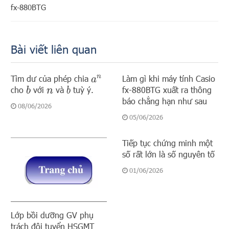
fx-880BTG
Bài viết liên quan
Tìm dư của phép chia
Làm gì khi máy tính Casio
a
n
cho
với
và
tuỳ ý.
fx-880BTG xuất ra thông
b
b
n
báo chẳng hạn như sau
08/06/2026
05/06/2026
Tiếp tục chứng minh một
số rất lớn là số nguyên tố
01/06/2026
Lớp bồi dưỡng GV phụ
trách đội tuyển HSGMT