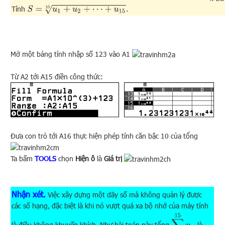
S
=
u
1
+
u
2
+
⋯
+
u
15
10
Tính
.
Mở một bảng tính nhập số 123 vào A1
Từ A2 tới A15 điền công thức:
Đưa con trỏ tới A16 thực hiện phép tính căn bậc 10 của tổng
Ta bấm
TOOLS
chọn
Hiện ô
là
Giá trị
Nhận xét.
Việc xây dựng một dãy số mà không quản lý được
các số hạng, đặc biệt là khi nó vượt quá xa bộ nhớ của máy tính
∑
n
=
1
15
u
n
là điều không khuyến khích. Như bài toán này tổng
là