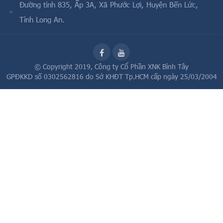
Đường tỉnh 835, Ấp 3A, Xã Phước Lợi, Huyện Bến Lức,
Tỉnh Long An.
© Copyright 2019,
Công ty Cổ Phần XNK Bình Tây
GPĐKKD số 0302562816 do Sở KHĐT Tp.HCM cấp ngày 25/03/2004