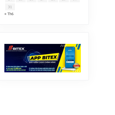
31
« Th6