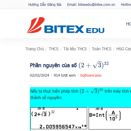
Hướng Dẫn Đăng Bài
Email: bitexedu@bitex.com.vn
Hotli
H
Trang Chủ
/
THCS
/
Tài liệu THCS
/
Toán THCS
/
HSG Cas
(
2
+
3
)
32
Phần nguyên của số
02/02/2024
914 lượt xem
bqttoancasio
(
2
+
3
)
32
Nếu ta thực hiện phép tính
trên máy tính 
thành số nguyên: