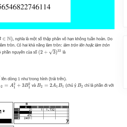
, nghĩa là một số thập phân vô hạn không tuần hoàn. Do
 làm tròn. Có hai khả năng làm tròn:
làm tròn lên hoặc làm tròn
(
2
+
3
)
32
ó phần nguyên của số
là
lên dòng 1 như trong hình (trái trên).
2
=
A
1
2
+
3
B
1
2
và
(chú ý
chỉ là phần đi với
B
2
=
2
A
1
B
1
B
2