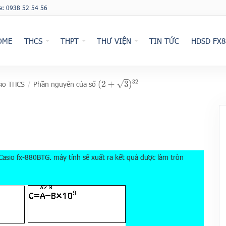
ne: 0938 52 54 56
OME
THCS
THPT
THƯ VIỆN
TIN TỨC
HDSD FX8
(
2
+
3
)
32
io THCS
/
Phần nguyên của số
Casio fx-880BTG. máy tính sẽ xuất ra kết quả được làm tròn