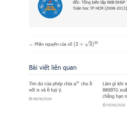
đốc- Tổng biên tập NXB ĐHSP
Toán học TP HCM (2008-2013)
(
2
+
3
)
33
←
Phần nguyên của số
Bài viết liên quan
Tìm dư của phép chia
cho
Làm gì khi m
a
n
b
với
và
tuỳ ý.
880BTG xuất
b
n
chẳng hạn 
08/06/2026
05/06/2026