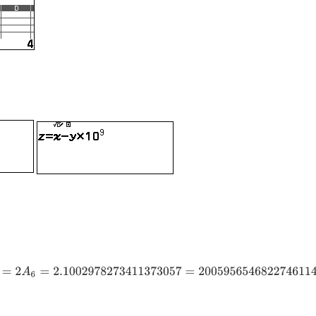
73411373057
=
2005956546822746114