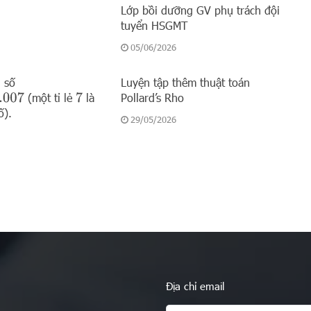
Lớp bồi dưỡng GV phụ trách đội
tuyển HSGMT
05/06/2026
 số
Luyện tập thêm thuật toán
(một tỉ lẻ
là
Pollard’s Rho
007
7
ố).
29/05/2026
Địa chỉ email