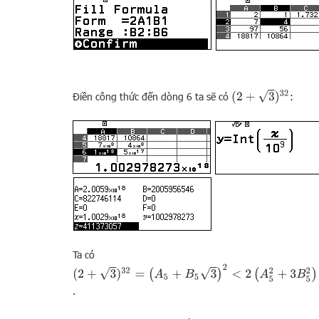
(
2
+
3
)
32
Điền công thức đến dòng 6 ta sẽ có
:
Ta có
(
2
+
3
)
32
=
(
A
5
+
B
5
3
)
2
<
2
(
A
5
2
+
3
B
5
2
)
=
2
A
6
=
2.
10029782
.