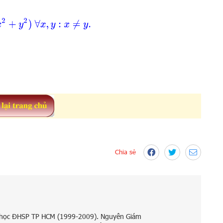
(
x
2
+
y
2
)
∀
x
,
y
:
x
≠
y
.
Chia sẻ
 học ĐHSP TP HCM (1999-2009). Nguyên Giám