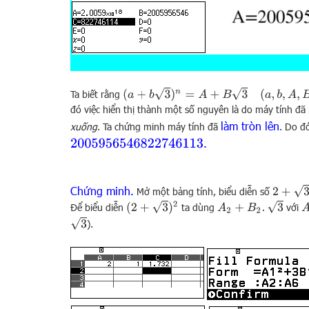
(
a
+
b
3
)
n
=
A
+
B
3
(
a
,
b
,
A
,
B
∈
N
)
Ta biết rằng
đó việc hiển thị thành một số nguyên là do máy tính đã
làm tròn lên
xuống
. Ta chứng minh máy tính đã
. Do đ
.
2005956546822746113
2
+
3
Chứng minh.
Mở một bảng tính, biểu diễn số
(
2
+
3
)
2
A
2
+
B
2
.
3
A
Để biểu diễn
ta dùng
với
3
).