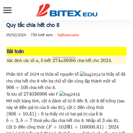
Quy tắc chia hết cho 8
05/02/2024
739 lượt xem
bqttoancasio
Bài toán
274
a
369
b
6
¯
Xác định các số
biết
chia hết cho
.
a
,
b
2024
Phân tích số 2024 ra thừa số nguyên tố
ta thấy số đã
cho chia hết cho 8 nên ba chữ số tận cùng lập thành một số
chia hết cho 8.
906
+
10
b
Ta lưu số
vào F
274036906
Mở một bảng tính, cột A đánh số từ
đến
, cột B để trống (sau
0
9
này sẽ điền giá trị của
vào B1), cột C điền công thức
b
(
906
+
10
A
1
)
:
8
ta thấy chỉ có hai giá trị của
là
b
thoả yêu cầu chia hết cho 8. Nhập số
vào B1.
b
=
3
,
b
=
7
3
Cột D điền công thức
(
F
+
10
B
$
1
+
100000
A
1
)
:
2024