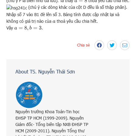
(chú ý F là biến nhớ đã lưu). Ta thấy
thoả yêu cầu chia hết.
a
=
8
(chú ý các dòng khác của cột D đều là số thập phân).
Nhập số 7 vào B1 đè lên số 3. Bảng tính được cập nhật lại và
không có giá trị nào của
thoả yêu cầu chia hết.
a
Vậy
.
a
=
8
,
b
=
3
Chia sẻ
About TS. Nguyễn Thái Sơn
Nguyên trưởng Khoa Toán-Tin học
ĐHSP TP HCM (1999-2009). Nguyên
Giám đốc- Tổng biên tập NXB ĐHSP TP
HCM (2009-2011). Nguyên Tổng thư