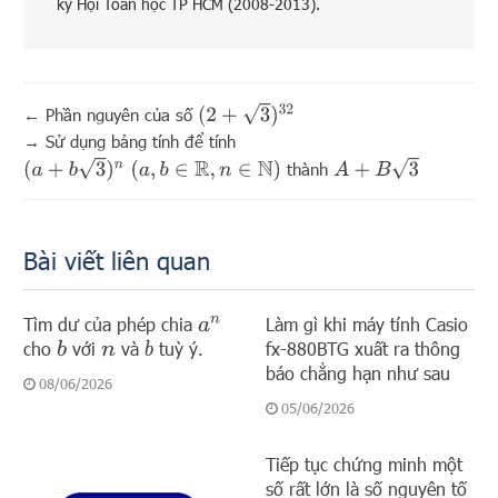
ký Hội Toán học TP HCM (2008-2013).
(
2
+
3
)
32
←
Phần nguyên của số
→
Sử dụng bảng tính để tính
(
a
+
b
3
)
n
(
a
,
b
∈
R
,
n
∈
N
)
A
+
B
3
thành
Bài viết liên quan
Tìm dư của phép chia
Làm gì khi máy tính Casio
a
n
cho
với
và
tuỳ ý.
fx-880BTG xuất ra thông
b
b
n
báo chẳng hạn như sau
08/06/2026
05/06/2026
Tiếp tục chứng minh một
số rất lớn là số nguyên tố