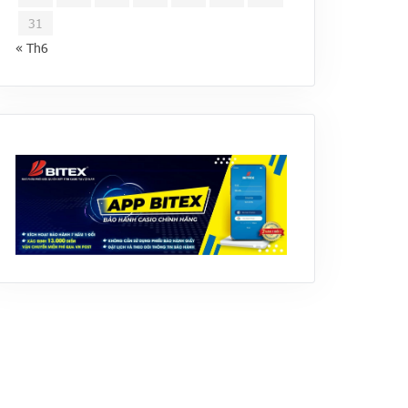
31
« Th6