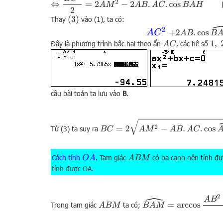
(
3
)
Thay
vào (1), ta có:
+
2
A
B
.
cos
B
A
H
^
A
C
2
1
,
2
Đây là phương trình bậc hai theo ẩn
, các hệ số
A
C
cầu bài toán ta lưu vào
B
.
B
C
=
2
A
M
2
−
A
B
.
A
C
.
cos
A
B
H
^
Từ (3) ta suy ra
Cách tính
.
Tam giác
có ba cạnh nên tính đ
O
A
A
B
M
tính được OA.
B
A
M
^
=
arccos
A
B
2
−
A
M
2
−
Trong tam giác
ta có;
A
B
M