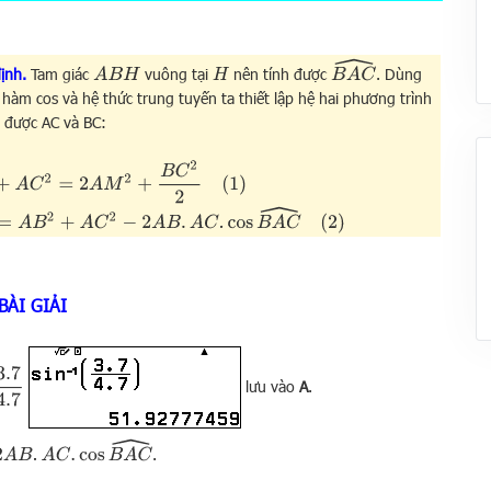
B
A
C
^
ịnh.
Tam giác
vuông tại
nên tính được
. Dùng
A
B
H
H
ý hàm cos và hệ thức trung tuyến ta thiết lập hệ hai phương trình
h được AC và BC:
C
2
=
2
A
M
2
+
B
C
2
2
(
1
)
B
2
+
A
C
2
−
2
A
B
.
A
C
.
cos
B
A
C
^
(
2
)
BÀI GIẢI
lưu vào
A
.
A
C
^
.