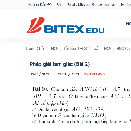
Hướng Dẫn Đăng Bài
Email: bitexedu@bitex.com.vn
Hotli
H
Trang Chủ
/
THCS
/
Tài liệu THCS
/
Toán THCS
/
HSG Cas
Phép giải tam giác (Bài 2)
06/09/2024
1,242 lượt xem
bqttoancasio