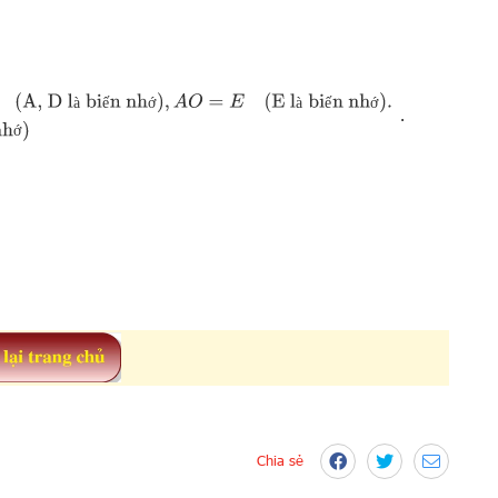
(E là biến nhớ).
O
M
=
A
M
−
A
O
=
A
M
−
E
(
E
là biến nhớ
)
à
ế
ớ
à
ế
ớ
.
ớ
Chia sẻ