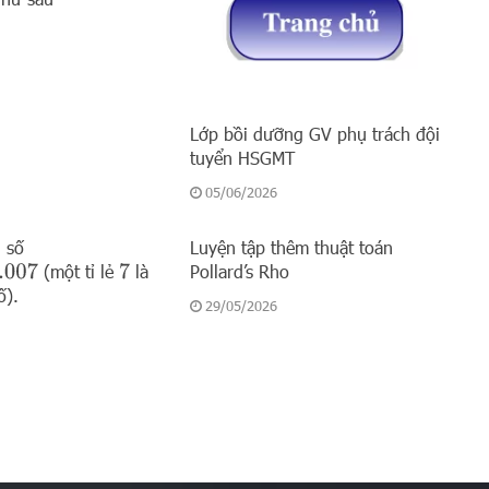
Lớp bồi dưỡng GV phụ trách đội
tuyển HSGMT
05/06/2026
 số
Luyện tập thêm thuật toán
(một tỉ lẻ
là
Pollard’s Rho
007
7
ố).
29/05/2026