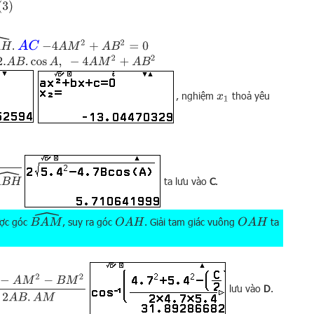
A
C
−
4
A
M
2
+
A
B
2
=
0
.
.
A
B
.
cos
A
,
−
4
A
M
2
+
A
B
2
, nghiệm
thoả yêu
x
1
ta lưu vào
C
.
B
A
M
^
ược góc
, suy ra góc
. Giải tam giác vuông
ta
O
A
H
O
A
H
B
M
2
2
A
B
.
A
M
lưu vào
D
.