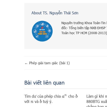
About TS. Nguyễn Thái Sơn
Nguyên trưởng Khoa Toán-Tin
đốc- Tổng biên tập NXB ĐHSP
Toán học TP HCM (2008-2013)
←
Phép giải tam giác (bài 1)
Bài viết liên quan
Tìm dư của phép chia
cho
Làm gì khi m
a
n
b
với
và
tuỳ ý.
880BTG xuất
b
n
chẳng hạn 