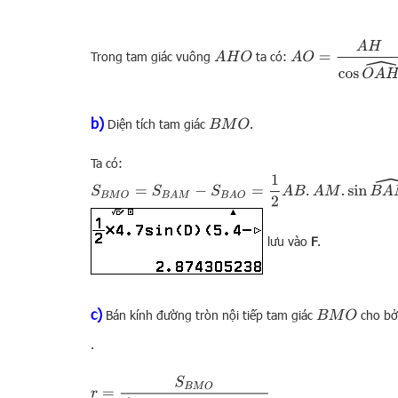
A
O
=
A
H
cos
O
A
H
^
Trong tam giác vuông
ta có:
A
H
O
b)
Diện tích tam giác
.
B
M
O
Ta có:
S
B
M
O
=
S
B
A
M
−
S
B
A
O
=
1
2
A
B
.
A
M
.
sin
B
A
M
^
−
1
2
A
B
.
A
O
.
sin
B
lưu vào
F
.
c)
Bán kính đường tròn nội tiếp tam giác
cho bở
B
M
O
.
r
=
S
B
M
O
1
2
(
B
O
+
O
M
+
B
M
)