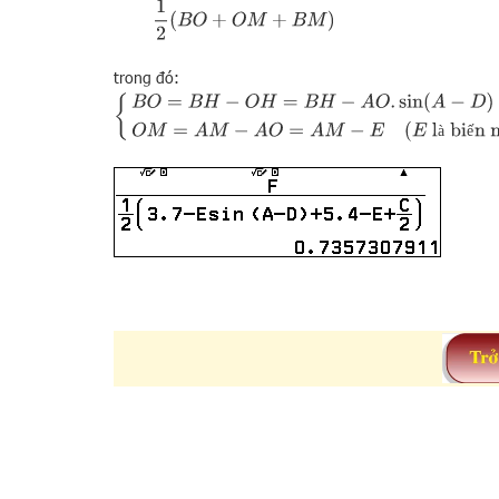
trong đó:
{
B
O
=
B
H
−
O
H
=
B
H
−
A
O
.
sin
(
A
−
D
)
(
A, D là biến nhớ
)
,
A
O
=
E
à
ế