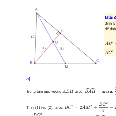
Nhận đ
định l
để tín
A
B
2
+
A
B
C
2
=
A
a)
B
A
H
^
=
arcsin
3.7
4.7
Trong tam giác vuông
ta có:
A
B
H
B
C
2
=
2
A
M
2
+
B
C
2
2
−
2
A
B
.
A
C
.
cos
B
Thay (1) vào (2), ta có:
⇔
B
C
2
2
=
2
A
M
2
−
2
A
B
.
A
C
.
cos
B
A
H
^
(
3
)