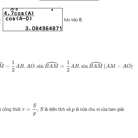
lưu vào
E
.
A
M
^
=
1
2
A
B
.
sin
B
A
M
^
(
A
M
−
A
O
)
r
=
S
p
i công thức
,
là diện tích và
là nửa chu vi của tam giác
S
p