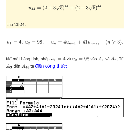
u
44
=
(
2
+
3
5
)
44
+
(
2
−
3
5
)
44
cho
.
2024
u
1
=
4
,
u
2
=
98
,
u
n
=
4
u
n
−
1
+
41
u
n
−
2
,
(
n
⩾
3
)
.
Mở một bảng tính, nhập
và
vào
và
, Từ
u
1
=
4
A
1
A
2
u
2
=
98
điền công thức:
đến
ta
A
3
A
44