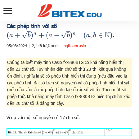
Các phép tính với số
(
a
+
b
)
n
+
(
a
−
b
)
n
(
a
,
b
∈
N
)
.
05/08/2024
2,448 lượt xem
bqttoancasio
Chúng ta biết máy tính Casio fx-880BTG có khả năng hiển thị
đến 23 chữ số. Tuy nhiên đến chữ số thứ 23 thì kết quả không
ổn định, nghĩa là sẽ có phép tính hiển thị đúng (nếu đầu vào là
các phép tính đại số trên số nguyên) và có phép tính hiển thị sai
(nếu dầu vào là các phép tính đại số các số vô tỉ). Theo một số
phép thử, khả năng máy tính Casio fx-880BTG hiển thị chính xác
đến 20 chữ số là đáng tin cậy.
Ví dụ với một số nguyên có 17 chữ số: