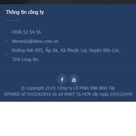
Thông tin công ty
0938 52 54 56
bitexedu@bitex.com.vn
Đường tỉnh 835, Ấp 3A, Xã Phước Lợi, Huyện Bến Lức,
Tỉnh Long An.
© Copyright 2019,
Công ty Cổ Phần XNK Bình Tây
GPĐKKD số 0302562816 do Sở KHĐT Tp.HCM cấp ngày 25/03/2004