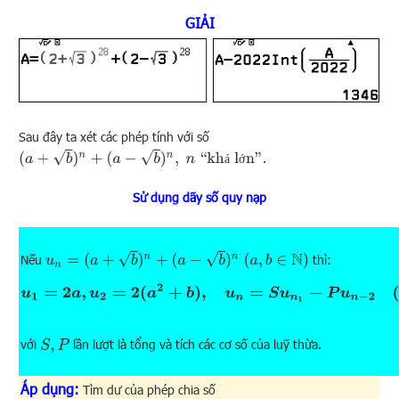
GIẢI
Sau đây ta xét các phép tính với số
(
a
+
b
)
n
+
(
a
−
b
)
n
,
n
“khá lớn”
.
á
ớ
Sử dụng dãy số quy nạp
u
n
=
(
a
+
b
)
n
+
(
a
−
b
)
n
(
a
,
b
∈
N
)
Nếu
thì:
u
1
=
2
a
,
u
2
=
2
(
a
2
+
b
)
,
u
n
=
S
u
n
1
−
P
u
n
−
2
(
n
⩾
3
)
với
lần lượt là tổng và tích các cơ số của luỹ thừa.
S
,
P
Áp dụng:
Tìm dư của phép chia số