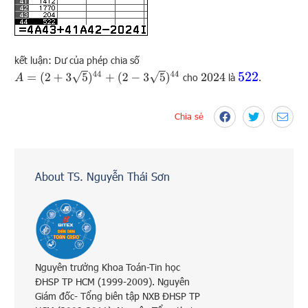
kết luận: Dư của phép chia số
A
=
(
2
+
3
5
)
44
+
(
2
−
3
5
)
44
522
cho
là
.
2024
Chia sẻ
About TS. Nguyễn Thái Sơn
Nguyên trưởng Khoa Toán-Tin học
ĐHSP TP HCM (1999-2009). Nguyên
Giám đốc- Tổng biên tập NXB ĐHSP TP