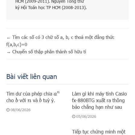
HCM (2009-2011). Nguyên Tổng thư
ký Hội Toán học TP HCM (2008-2013).
←
Tìm các số có 3 chữ số a, b, c thoả một đẳng thức
f(a,b,c)=0
→
Chuyển số thập phân thành số hữu tỉ
Bài viết liên quan
Tìm dư của phép chia
Làm gì khi máy tính Casio
a
n
cho
với
và
tuỳ ý.
fx-880BTG xuất ra thông
b
b
n
báo chẳng hạn như sau
08/06/2026
05/06/2026
Tiếp tục chứng minh một