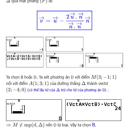
(
P
)
qua mặt phẳng
là:
Δ
v
→
=
u
→
−
2
u
→
.
n
→
n
→
.
n
→
n
→
M
(
3
;
−
1
;
1
)
Ta chọn B hoặc D. Ta xét phương án D với điểm
A
(
1
;
3
;
1
)
nối với điểm
của đường thẳng
thành vectơ
Δ
(
2
;
−
4
;
0
)
.
(có thể lấy tử của
trừ cho tử của phương án D)
Δ
B.
⇒
M
∉
mp
(
d
,
Δ
)
nên D bị loại. Vậy ta chọn