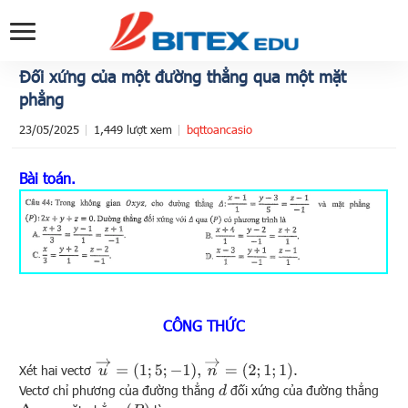
Đối xứng của một đường thẳng qua một mặt
phẳng
23/05/2025
1,449 lượt xem
bqttoancasio
Bài toán.
CÔNG THỨC
u
→
=
(
1
;
5
;
−
1
)
,
n
→
=
(
2
;
1
;
1
)
.
Xét hai vectơ
Vectơ chỉ phương của đường thẳng
đối xứng của đường thẳng
d