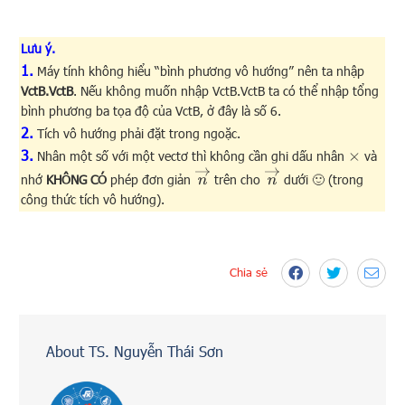
Lưu ý.
1.
Máy tính không hiểu “bình phương vô hướng” nên ta nhập
VctB.VctB
. Nếu không muốn nhập VctB.VctB ta có thể nhập tổng
bình phương ba tọa độ của VctB, ở đây là số 6.
2.
Tích vô hướng phải đặt trong ngoặc.
3.
Nhân một số với một vectơ thì không cần ghi dấu nhân
và
×
n
→
n
→
nhớ
KHÔNG CÓ
phép đơn giản
trên cho
dưới 🙂 (trong
công thức tích vô hướng).
Chia sẻ
About TS. Nguyễn Thái Sơn