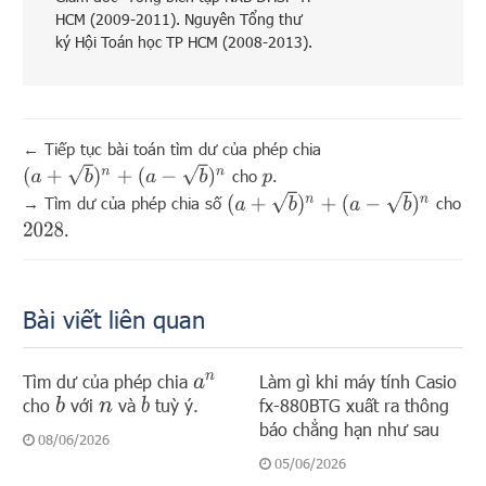
HCM (2009-2011). Nguyên Tổng thư
ký Hội Toán học TP HCM (2008-2013).
←
Tiếp tục bài toán tìm dư của phép chia
(
a
+
b
)
n
+
(
a
−
b
)
n
cho
.
p
(
a
+
b
)
n
+
(
a
−
b
)
n
→
Tìm dư của phép chia số
cho
.
2028
Bài viết liên quan
Tìm dư của phép chia
Làm gì khi máy tính Casio
a
n
cho
với
và
tuỳ ý.
fx-880BTG xuất ra thông
b
b
n
báo chẳng hạn như sau
08/06/2026
05/06/2026