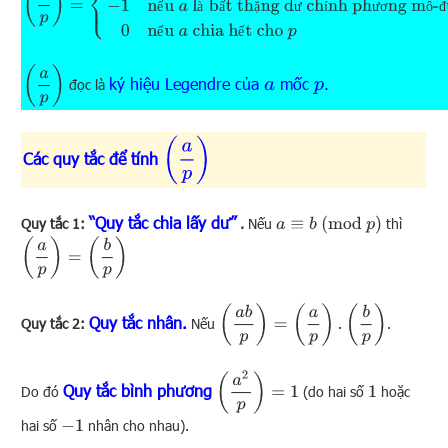
ế
à
ấ
ặ
ư
í
ư
ơ
ô
đ
ế
ế
(
a
p
)
ký hiệu Legendre của
mốc
.
a
p
đọc là
(
a
p
)
Các quy tắc để tính
“Quy tắc chia lấy dư”
a
≡
b
(
mod
p
)
Quy tắc 1:
.
Nếu
thì
(
a
p
)
=
(
b
p
)
(
a
b
p
)
=
(
a
p
)
.
(
b
p
)
Quy tắc nhân
.
Quy tắc 2:
Nếu
.
(
a
2
p
)
=
1
Quy tắc bình phương
Do đó
(do hai số
hoặc
1
hai số
nhân cho nhau).
−
1