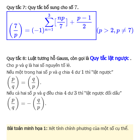
Quy tắc 7: Quy tắc bổ sung cho số
.
7
(
7
p
)
=
(
−
1
)
∑
n
=
1
3
[
n
p
7
]
+
p
−
1
2
(
p
>
2
,
p
≠
7
)
Quy tắc lật ngược
Quy tắc 8: Luật tương hỗ Gauss, còn gọi là
.
Cho
và
là hai số nguyên tố lẻ.
p
q
Nếu một trong hai số
và
chia
dư
thì “lật ngược”
4
p
q
1
(
p
q
)
=
(
q
p
)
.
Nếu cả hai số
và
đều chia
dư
thì “lật ngược đối dấu”
4
p
q
3
(
p
q
)
=
−
(
q
p
)
.
Bài toán minh họa 1:
Xét tính chính phương của một số cụ thể.