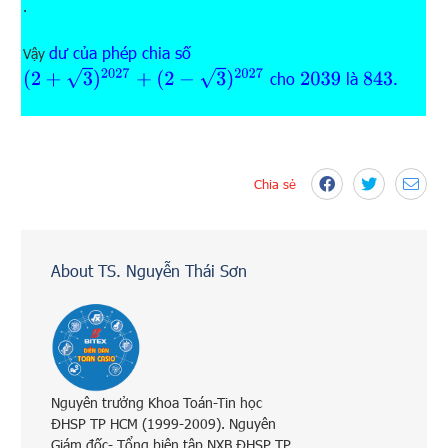
.
dư của phép chia số
Vậy
(
2
+
3
)
2027
+
(
2
−
3
)
2027
cho
là
.
2039
843
Chia sẻ
About TS. Nguyễn Thái Sơn
Nguyên trưởng Khoa Toán-Tin học
ĐHSP TP HCM (1999-2009). Nguyên
Giám đốc- Tổng biên tập NXB ĐHSP TP