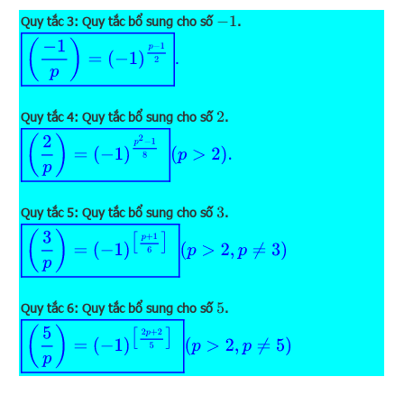
Quy tắc 3: Quy tắc bổ sung cho số
.
−
1
(
−
1
p
)
=
(
−
1
)
p
−
1
2
.
Quy tắc 4: Quy tắc bổ sung cho số
.
2
(
2
p
)
=
(
−
1
)
p
2
−
1
8
(
p
>
2
)
.
Quy tắc 5: Quy tắc bổ sung cho số
.
3
(
3
p
)
=
(
−
1
)
[
p
+
1
6
]
(
p
>
2
,
p
≠
3
)
Quy tắc 6: Quy tắc bổ sung cho số
.
5
(
5
p
)
=
(
−
1
)
[
2
p
+
2
5
]
(
p
>
2
,
p
≠
5
)