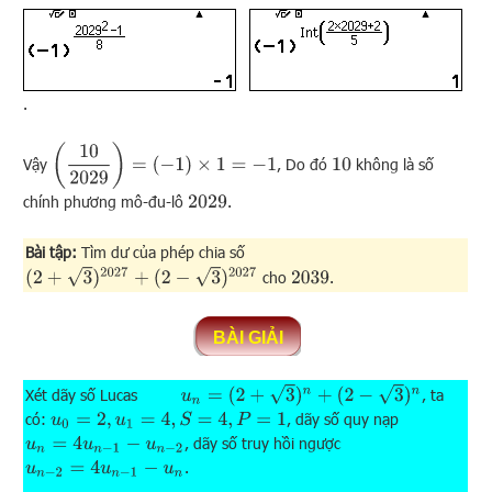
.
(
10
2029
)
=
(
−
1
)
×
1
=
−
1
Vậy
, Do đó
không là số
10
chính phương mô-đu-lô
.
2029
Bài tập:
Tìm dư của phép chia số
(
2
+
3
)
2027
+
(
2
−
3
)
2027
cho
.
2039
u
n
=
(
2
+
3
)
n
+
(
2
−
3
)
n
Xét dãy số Lucas
, ta
có:
, dãy số quy nạp
u
0
=
2
,
u
1
=
4
,
S
=
4
,
P
=
1
, dãy số truy hồi ngược
u
n
=
4
u
n
−
1
−
u
n
−
2
.
u
n
−
2
=
4
u
n
−
1
−
u
n