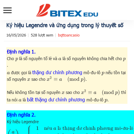
Ký hiệu Legendre và ứng dụng trong lý thuyết số
16/05/2026
528 lượt xem
bqttoancasio
Định nghĩa 1.
Cho
là số nguyên tố lẻ và
là số nguyên không chia hết cho
p
a
p
.
thặng dư chính phương
được gọi là
mô-đu-lô
nếu tồn tại
a
p
x
2
≡
a
(
mod
p
)
số nguyên
sao cho
.
x
x
2
≡
a
(
mod
p
)
Nếu không tồn tại số nguyên
sao cho
thì
x
bất thặng dư chính phương
ta nói
là
mô-đu-lô
.
a
p
Định nghĩa 2.
Ký hiệu Legendre
(
a
p
)
=
{
1
nếu
a
là thặng dư chính phương mô-đu-lô
p
−
1
nếu
a
là bất 
ế
à
ặ
ư
í
ư
ơ
ô
đ
ô