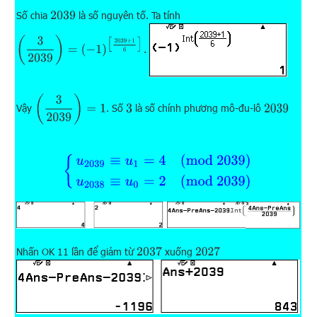
Số chia
là số nguyên tố. Ta tính
2039
(
3
2039
)
=
(
−
1
)
[
2039
+
1
6
]
.
(
3
2039
)
=
1
Vậy
. Số
là số chính phương mô-đu-lô
3
2039
{
u
2039
≡
u
1
=
4
(
mod
2039
)
u
2038
≡
u
0
=
2
(
mod
203
Nhấn OK 11 lần để giảm từ
xuống
2037
2027