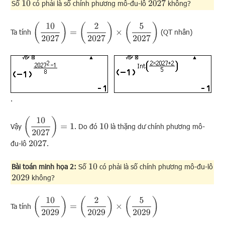
Số
có phải là số chính phương mô-đu-lô
không?
2027
10
(
10
2027
)
=
(
2
2027
)
×
(
5
2027
)
Ta tính
(QT nhân)
.
(
10
2027
)
=
1
Vậy
. Do đó
là thặng dư chính phương mô-
10
đu-lô
.
2027
Bài toán minh họa 2:
Số
có phải là số chính phương mô-đu-lô
10
không?
2029
(
10
2029
)
=
(
2
2029
)
×
(
5
2029
)
Ta tính