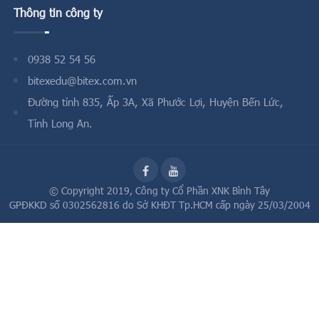
Thông tin công ty
0938 52 54 56
bitexedu@bitex.com.vn
Đường tỉnh 835, Ấp 3A, Xã Phước Lợi, Huyện Bến Lức,
Tỉnh Long An.
© Copyright 2019,
Công ty Cổ Phần XNK Bình Tây
GPĐKKD số 0302562816 do Sở KHĐT Tp.HCM cấp ngày 25/03/2004