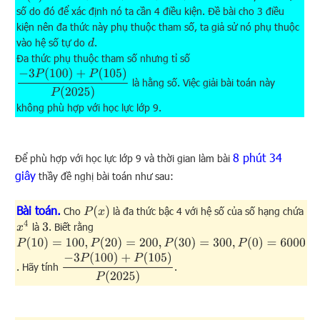
số do đó để xác định nó ta cần 4 điều kiện. Đề bài cho 3 điều
kiện nên đa thức này phụ thuộc tham số, ta giả sử nó phụ thuộc
vào hệ số tự do
.
d
Đa thức phụ thuộc tham số nhưng tỉ số
−
3
P
(
100
)
+
P
(
105
)
P
(
2025
)
là hằng số. Việc giải bài toán này
không phù hợp với học lực lớp 9.
8 phút 34
Để phù hợp với học lực lớp 9 và thời gian làm bài
giây
thầy đề nghị bài toán như sau:
Bài toán.
P
(
x
)
Cho
là đa thức bậc 4 với hệ số của số hạng chứa
x
4
là
. Biết rằng
3
P
(
10
)
=
100
,
P
(
20
)
=
200
,
P
(
30
)
=
300
,
P
(
0
)
=
6000
−
3
P
(
100
)
+
P
(
105
)
P
(
2025
)
. Hãy tính
.