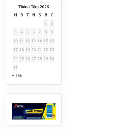
Tháng Tám 2026
H
B
T
N
S
B
C
1
2
3
4
5
6
7
8
9
10
11
12
13
14
15
16
17
18
19
20
21
22
23
24
25
26
27
28
29
30
31
« Th6