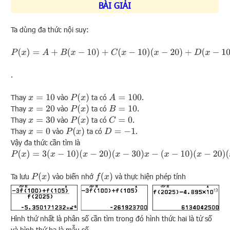
BÀI GIẢI
Ta dùng đa thức nội suy:
P
(
x
)
=
A
+
B
(
x
−
10
)
+
C
(
x
−
10
)
(
x
−
20
)
+
D
(
x
−
10
)
(
x
−
20
)
(
x
−
30
)
x
+
+
3
(
x
−
10
)
(
x
−
20
)
(
x
−
30
)
x
.
P
(
x
)
Thay
vào
ta có
.
A
=
100
x
=
10
P
(
x
)
Thay
vào
ta có
.
B
=
10
x
=
20
P
(
x
)
Thay
vào
ta có
.
C
=
0
x
=
30
P
(
x
)
Thay
vào
ta có
.
D
=
−
1
x
=
0
Vậy đa thức cần tìm là
P
(
x
)
=
3
(
x
−
10
)
(
x
−
20
)
(
x
−
30
)
x
−
(
x
−
10
)
(
x
−
20
)
(
x
−
30
)
+
10
(
x
−
10
)
+
100
P
(
x
)
f
(
x
)
Ta lưu
vào biến nhớ
và thực hiện phép tính
Hình thứ nhất là phân số cần tìm trong đó hình thức hai là tử số
và hình thứ ba là mẫu số.