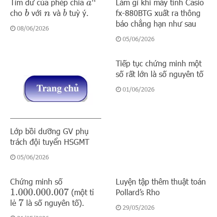
Tìm dư của phép chia
Làm gì khi máy tính Casio
a
n
cho
với
và
tuỳ ý.
fx-880BTG xuất ra thông
b
b
n
báo chẳng hạn như sau
08/06/2026
05/06/2026
Tiếp tục chứng minh một
số rất lớn là số nguyên tố
01/06/2026
Lớp bồi dưỡng GV phụ
trách đội tuyển HSGMT
05/06/2026
Chứng minh số
Luyện tập thêm thuật toán
(một tỉ
Pollard’s Rho
1.000.000.007
lẻ
là số nguyên tố).
7
29/05/2026