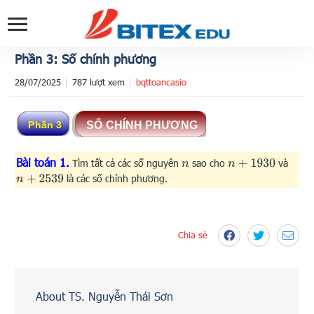
Phần 3: Số chính phương
28/07/2025
787 lượt xem
bqttoancasio
Bài toán 1.
Tìm tất cả các số nguyên
sao cho
và
n
n
+
1930
là các số chính phương.
n
+
2539
Chia sẻ
About TS. Nguyễn Thái Sơn