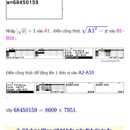
.
A1
2
−
x
A1
B1-
[
x
]
+
1
Nhập
vào
. Điền công thức
vào
B10
:
A2-A10
Điền công thức để tăng lên 1 đơn vị vào
.
68450159
=
8609
×
7951
Vậy
.