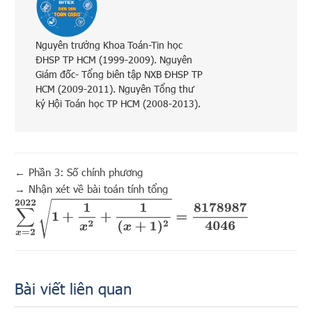
Nguyên trưởng Khoa Toán-Tin học
ĐHSP TP HCM (1999-2009). Nguyên
Giám đốc- Tổng biên tập NXB ĐHSP TP
HCM (2009-2011). Nguyên Tổng thư
ký Hội Toán học TP HCM (2008-2013).
←
Phần 3: Số chính phương
→
Nhận xét về bài toán tính tổng
∑
x
=
2
2022
1
+
1
x
2
+
1
(
x
+
1
)
2
=
8178987
4046
Bài viết liên quan