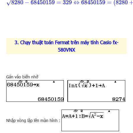
8280
−
68450159
=
329
⇔
68450159
=
(
8280
+
32
3. Chạy thuật toán Fermat trên máy tính Casio fx-
580VNX
Gán vào biến nhớ
Nhập vòng lặp lên màn hình :