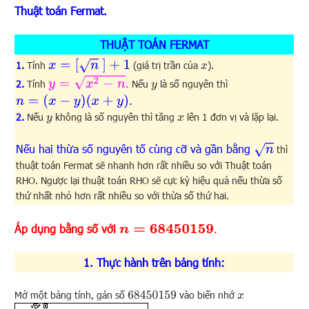
Thuật toán Fermat.
THUẬT TOÁN FERMAT
x
=
[
n
]
+
1
1.
Tính
(giá trị trần của
).
x
y
=
x
2
−
n
.
2.
Tính
Nếu
là số nguyên thì
y
n
=
(
x
−
y
)
(
x
+
y
)
.
2.
Nếu
không là số nguyên thì tăng
lên 1 đơn vị và lặp lại.
y
x
n
Nếu hai thừa số nguyên tố cùng cỡ và gần bằng
thì
thuật toán Fermat sẽ nhanh hơn rất nhiều so với Thuật toán
RHO. Ngược lại thuật toán RHO sẽ cực kỳ hiệu quả nếu thừa số
thứ nhất nhỏ hơn rất nhiều so với thừa số thứ hai.
Áp dụng bằng số với
.
n
=
68450159
1. Thực hành trên bảng tính:
Mở một bảng tính, gán số
vào biến nhớ
68450159
x