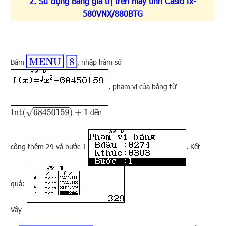
2. Sử dụng Bảng giá trị trên máy tính Casio fx-
580VNX/880BTG
MENU
8
Bấm
, nhập hàm số
, phạm vi của bảng từ
Int
(
68450159
)
+
1
đến
cộng thêm 29 và bước 1
. Kết
quả:
Vậy