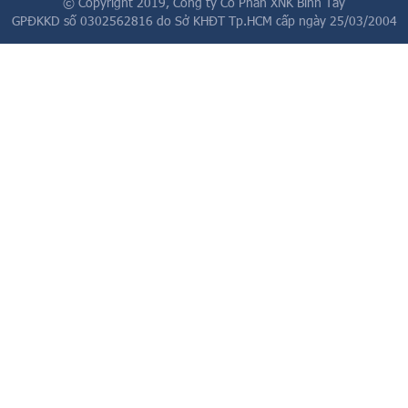
© Copyright 2019,
Công ty Cổ Phần XNK Bình Tây
GPĐKKD số 0302562816 do Sở KHĐT Tp.HCM cấp ngày 25/03/2004