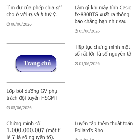
Tìm dư của phép chia
Làm gì khi máy tính Casio
a
n
cho
với
và
tuỳ ý.
fx-880BTG xuất ra thông
b
b
n
báo chẳng hạn như sau
08/06/2026
05/06/2026
Tiếp tục chứng minh một
số rất lớn là số nguyên tố
01/06/2026
Lớp bồi dưỡng GV phụ
trách đội tuyển HSGMT
05/06/2026
Chứng minh số
Luyện tập thêm thuật toán
(một tỉ
Pollard’s Rho
1.000.000.007
lẻ
là số nguyên tố).
7
29/05/2026