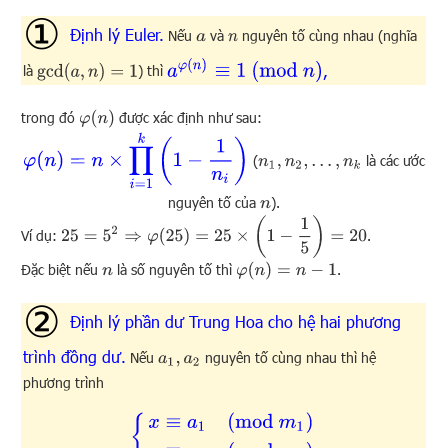
Định lý Euler.
Nếu
và
nguyên tố cùng nhau (nghĩa
a
n
a
φ
(
n
)
≡
1
(
mod
n
)
,
gcd
(
a
,
n
)
=
1
là
) thì
φ
(
n
)
trong đó
được xác định như sau:
φ
(
n
)
=
n
×
∏
i
=
1
k
(
1
−
1
n
i
)
(
là các ước
n
1
,
n
2
,
…
,
n
k
nguyên tố của
).
n
25
=
5
2
⇒
φ
(
25
)
=
25
×
(
1
−
1
5
)
=
20
Ví dụ:
.
φ
(
n
)
=
n
−
1
Đặc biệt nếu
là số nguyên tố thì
.
n
Định lý phần dư Trung Hoa cho hệ hai phương
trình đồng dư.
Nếu
nguyên tố cùng nhau thì hệ
a
1
,
a
2
phương trình
{
x
≡
a
1
(
mod
m
1
)
x
≡
a
2
(
mod
m
2
)