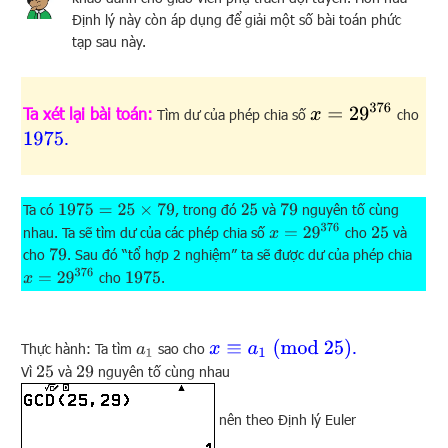
Định lý này còn áp dụng để giải một số bài toán phức
tạp sau này.
x
=
29
376
Ta xét lại bài toán:
Tìm dư của phép chia số
cho
.
1975
Ta có
, trong đó
và
nguyên tố cùng
1975
=
25
×
79
79
25
x
=
29
376
nhau. Ta sẽ tìm dư của các phép chia số
cho
và
25
cho
. Sau đó “tổ hợp 2 nghiệm” ta sẽ được dư của phép chia
79
x
=
29
376
cho
.
1975
x
≡
a
1
(
mod
25
)
.
Thực hành: Ta tìm
sao cho
a
1
Vì
và
nguyên tố cùng nhau
25
29
nên theo Định lý Euler