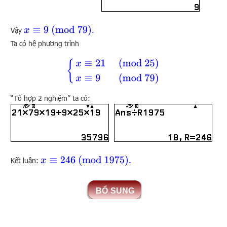
x
≡
9
(
mod
79
)
.
Vậy
Ta có hệ phương trình
{
x
≡
21
(
mod
25
)
x
≡
9
(
mod
79
)
“Tổ hợp 2 nghiệm” ta có:
x
≡
246
(
mod
1975
)
.
Kết luận: