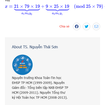
x
≡
21
×
79
×
19
⏟
a
1
m
2
y
2
+
9
×
25
×
19
⏟
a
2
m
1
y
1
(
mod
25
×
79
)
⇔
Chia sẻ
About TS. Nguyễn Thái Sơn
Nguyên trưởng Khoa Toán-Tin học
ĐHSP TP HCM (1999-2009). Nguyên
Giám đốc- Tổng biên tập NXB ĐHSP TP
HCM (2009-2011). Nguyên Tổng thư
ký Hội Toán học TP HCM (2008-2013).