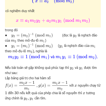
có nghiệm duy nhất
x
≡
a
1
m
2
y
2
+
a
2
m
1
y
1
(
mod
m
1
m
2
)
trong đó
∙
y
2
=
(
m
2
)
−
1
(
mod
m
1
)
(đọc là
là nghịch đảo
y
2
của
theo mô-đu-lô
)
m
2
m
1
∙
y
1
=
(
m
1
)
−
1
(
mod
m
2
)
(
là nghịch đảo của
y
1
m
1
theo mô-đu-lô
), nghĩa là
m
2
m
2
y
2
≡
1
(
mod
m
1
)
m
1
y
1
≡
1
(
mod
m
2
)
và
.
Nếu bài toán sẽ gặp không quá phúc tạp thì
và
được tìm
y
2
y
1
như sau:
Lập bảng giá trị cho hai hàm số
f
(
x
)
=
m
2
x
−
1
m
1
,
g
(
x
)
=
m
1
x
−
1
m
2
với
nguyên chạy từ
x
đến
nếu kết quả của phép chia là số nguyên thì
tương
1
30
x
ứng chính là
cần tìm.
y
2
,
y
1