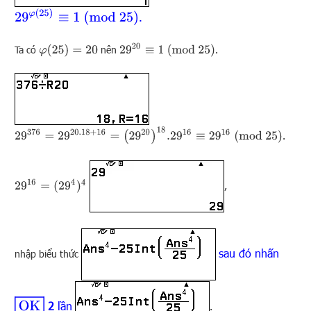
29
φ
(
25
)
≡
1
(
mod
25
)
.
29
20
≡
1
(
mod
25
)
φ
(
25
)
=
20
Ta có
nên
.
29
376
=
29
20.18
+
16
=
(
29
20
)
18
.29
16
≡
29
16
(
mod
25
)
.
29
16
=
(
29
4
)
4
,
sau đó nhấn
nhập biểu thức
OK
2
lần
.