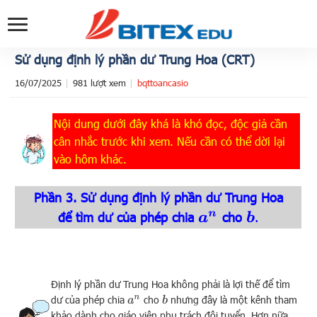
Sử dụng định lý phần dư Trung Hoa (CRT)
16/07/2025
981 lượt xem
bqttoancasio
Nội dung dưới đây khá là khó đọc, độc giả cần
cân nhắc trước khi xem. Nếu cần có thể dời lại
vào hôm khác.
Phần 3. Sử dụng định lý phần dư Trung Hoa
để tìm dư của phép chia
cho
.
a
n
b
Định lý phần dư Trung Hoa không phải là lợi thế để tìm
dư của phép chia
cho
nhưng đây là một kênh tham
b
a
n
khảo dành cho giáo viên phụ trách đội tuyển. Hơn nữa