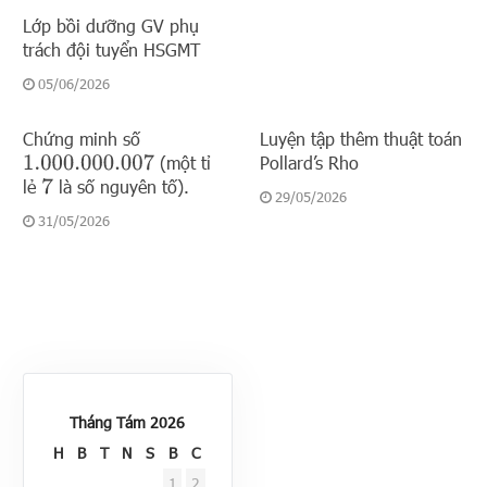
Lớp bồi dưỡng GV phụ
trách đội tuyển HSGMT
05/06/2026
Chứng minh số
Luyện tập thêm thuật toán
(một tỉ
Pollard’s Rho
1.000.000.007
lẻ
là số nguyên tố).
7
29/05/2026
31/05/2026
Tháng Tám 2026
H
B
T
N
S
B
C
1
2