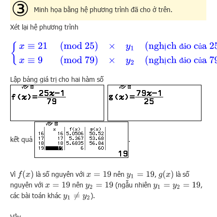
Minh họa bằng hệ phương trình đã cho ở trên.
Xét lại hệ phương trình
{
x
≡
21
(
mod
25
)
×
y
1
(
nghịch đảo của
25
theo mô-đu-lô
79
)
x
ị
đ
ả
ủ
ị
đ
ả
ủ
Lập bảng giá trị cho hai hàm số
kết quả
.
f
(
x
)
g
(
x
)
Vì
là số nguyên với
nên
,
là số
x
=
19
y
1
=
19
nguyên với
nên
(ngẫu nhiên
,
x
=
19
y
2
=
19
y
1
=
y
2
=
19
các bài toán khác
).
y
1
≠
y
2
Vậy