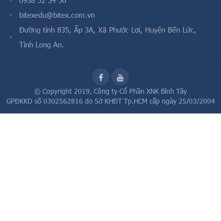
0938 52 54 56
bitexedu@bitex.com.vn
Đường tỉnh 835, Ấp 3A, Xã Phước Lợi, Huyện Bến Lức,
Tỉnh Long An.
© Copyright 2019,
Công ty Cổ Phần XNK Bình Tây
GPĐKKD số 0302562816 do Sở KHĐT Tp.HCM cấp ngày 25/03/2004