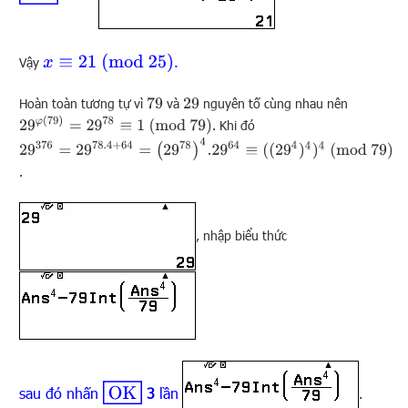
x
≡
21
(
mod
25
)
.
Vậy
Hoàn toàn tương tự vì
và
nguyên tố cùng nhau nên
79
29
29
φ
(
79
)
=
29
78
≡
1
(
mod
79
)
. Khi đó
29
376
=
29
78.4
+
64
=
(
29
78
)
4
.29
64
≡
(
(
29
4
)
4
)
4
(
mod
79
)
.
, nhập biểu thức
OK
sau đó nhấn
3
lần
.