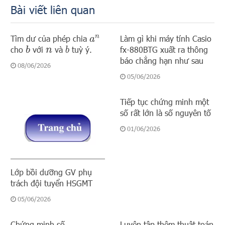
Bài viết liên quan
Tìm dư của phép chia
Làm gì khi máy tính Casio
a
n
cho
với
và
tuỳ ý.
fx-880BTG xuất ra thông
b
b
n
báo chẳng hạn như sau
08/06/2026
05/06/2026
Tiếp tục chứng minh một
số rất lớn là số nguyên tố
01/06/2026
Lớp bồi dưỡng GV phụ
trách đội tuyển HSGMT
05/06/2026
Chứng minh số
Luyện tập thêm thuật toán