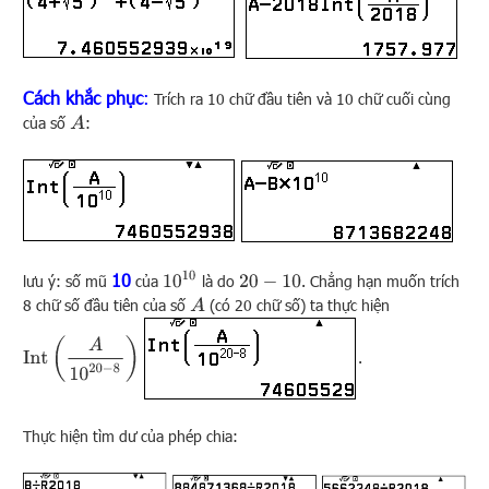
Cách khắc phục
:
Trích ra 10 chữ đầu tiên và 10 chữ cuối cùng
của số
:
A
10
10
10
lưu ý: số mũ
của
là do
. Chẳng hạn muốn trích
20
−
10
8 chữ số đầu tiên của số
(có 20 chữ số) ta thực hiện
A
Int
(
A
10
20
−
8
)
.
Thực hiện tìm dư của phép chia: