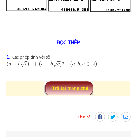
ĐỌC THÊM
1.
Các phép tính với số
(
a
+
b
c
)
n
+
(
a
−
b
c
)
n
(
a
,
b
,
c
∈
N
)
.
Chia sẻ