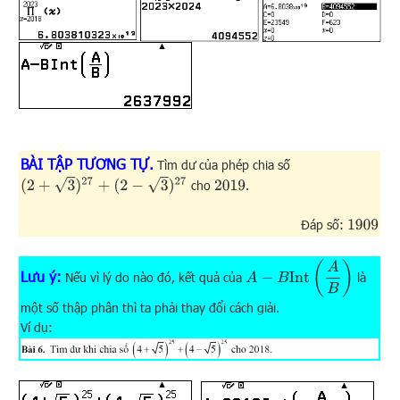
BÀI TẬP TƯƠNG TỰ.
Tìm dư của phép chia số
(
2
+
3
)
27
+
(
2
−
3
)
27
cho
.
2019
Đáp số:
1909
A
−
B
Int
(
A
B
)
Lưu ý:
Nếu vì lý do nào đó, kết quả của
là
một số thập phân thì ta phải thay đổi cách giải.
Ví dụ: