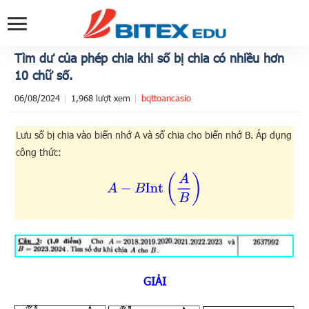
Tìm dư của phép chia khi số bị chia có nhiều hơn
10 chữ số.
06/08/2024
1,968 lượt xem
bqttoancasio
Lưu số bị chia vào biến nhớ A và số chia cho biến nhớ B. Áp dụng
công thức:
A
−
B
Int
(
A
B
)
GIẢI