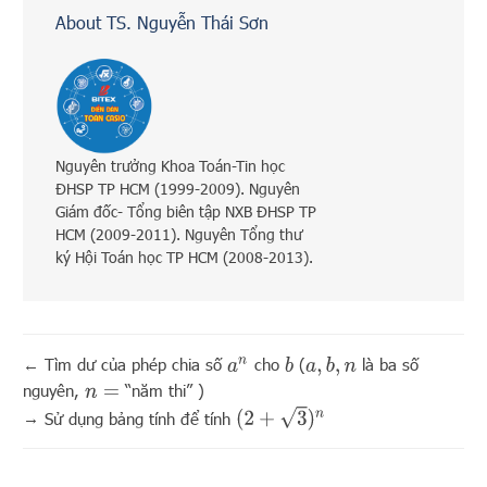
About TS. Nguyễn Thái Sơn
Nguyên trưởng Khoa Toán-Tin học
ĐHSP TP HCM (1999-2009). Nguyên
Giám đốc- Tổng biên tập NXB ĐHSP TP
HCM (2009-2011). Nguyên Tổng thư
ký Hội Toán học TP HCM (2008-2013).
←
Tìm dư của phép chia số
cho
(
là ba số
b
a
,
b
,
n
a
n
nguyên,
“năm thi” )
n
=
(
2
+
3
)
n
→
Sử dụng bảng tính để tính