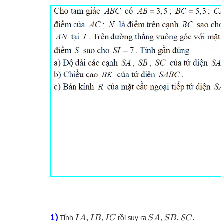
1)
Tính
rồi suy ra
.
I
A
,
I
B
,
I
C
S
A
,
S
B
,
S
C