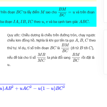
B
M
B
C
=
u
 Trên đoạn
ta lấy điểm
sao cho
và trên đoạn
B
C
M
i ba đoạn
theo
và ba cạnh tam giác
.
I
A
,
I
B
,
I
C
A
B
C
u
,
v
Quy ước: Chiều dương là chiều trên đường tròn, chạy ngược
chiều kim đồng hồ. Nghĩa là khi gọi tên ta gọi
theo
A
,
B
,
C
B
M
B
C
thứ tự. Ví dụ, tỉ số trên đoạn
là
(đi từ
tới
),
B
C
B
C
M
B
M
C
B
M
B
C
nếu đề bài cho tỉ số
ta phải đổi sang
rồi đặt là
.
u
−
u
)
A
B
2
+
u
A
C
2
−
u
(
1
−
u
)
B
C
2