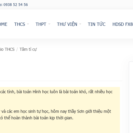
ne: 0938 52 54 56
OME
THCS
THPT
THƯ VIỆN
TIN TỨC
HDSD FX8
io THCS
/
Tâm tỉ cự
c tỉnh, bài toán Hình học luôn là bài toán khó, rất nhiều học
y và các em học sinh tự học, hôm nay thầy Sơn giới thiệu một
có thể hoàn thành bài toán kịp thời gian.