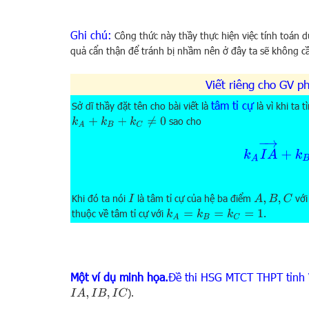
Ghi chú:
Công thức này thầy thực hiện việc tính toán d
quả cẩn thận để tránh bị nhầm nên ở đây ta sẽ không c
Viết riêng cho GV p
tâm tỉ cự
Sở dĩ thầy đặt tên cho bài viết là
là vì khi ta 
sao cho
k
A
+
k
B
+
k
C
≠
0
k
A
I
A
→
+
k
Khi đó ta nói
là tâm tỉ cự của hệ ba điểm
với
I
A
,
B
,
C
thuộc về tâm tỉ cự với
.
k
A
=
k
B
=
k
C
=
1
Một ví dụ minh họa.
Đề thi HSG MTCT THPT tỉnh
).
I
A
,
I
B
,
I
C