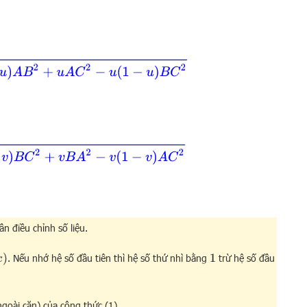
−
u
)
A
B
2
+
u
A
C
2
−
u
(
1
−
u
)
B
C
2
v
)
B
C
2
+
v
B
A
2
−
v
(
1
−
v
)
A
C
2
n điều chỉnh số liệu.
. Nếu nhớ hệ số đầu tiên thì hệ số thứ nhì bằng
trừ hệ số đầu
1
ngoài căn) của công thức (1).