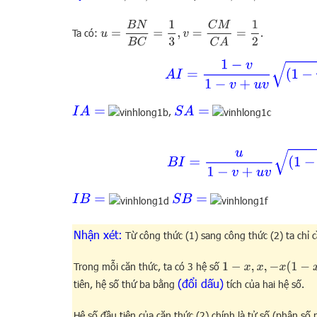
u
=
B
N
B
C
=
1
3
,
v
=
C
M
C
A
=
1
2
Ta có:
.
A
I
=
1
−
v
1
−
v
+
u
v
(
1
I
A
=
S
A
=
,
B
I
=
u
1
−
v
+
u
v
(
1
−
S
B
=
I
B
=
Nhận xét:
Từ công thức (1) sang công thức (2) ta chỉ cầ
Trong mỗi căn thức, ta có 3 hệ số
1
−
x
,
x
,
−
x
(
1
−
x
)
(đổi dấu)
tiên, hệ số thứ ba bằng
tích của hai hệ số.
Hệ số đầu tiên của căn thức (2) chính là tử số (phân số 