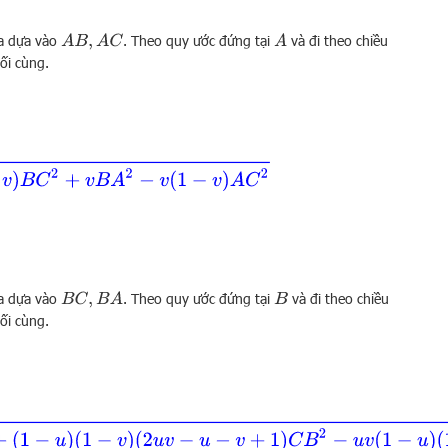
a dựa vào
. Theo quy ước đứng tại
và đi theo chiều
A
B
,
A
C
A
uối cùng.
v
)
B
C
2
+
v
B
A
2
−
v
(
1
−
v
)
A
C
2
a dựa vào
. Theo quy ước đứng tại
và đi theo chiều
B
C
,
B
A
B
uối cùng.
C
A
2
+
(
1
−
u
)
(
1
−
v
)
(
2
u
v
−
u
−
v
+
1
)
C
B
2
−
u
v
(
1
−
u
)
(
1
−
v
)
A
B
2