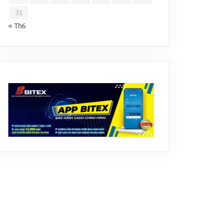
31
« Th6