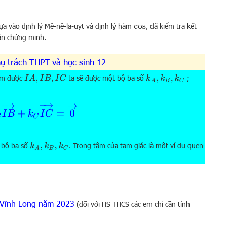
ựa vào định lý Mê-nê-la-uyt và định lý hàm
, đã kiểm tra kết
cos
ần chứng minh.
hụ trách THPT và học sinh 12
tìm được
ta sẽ được một bộ ba số
;
I
A
,
I
B
,
I
C
k
A
,
k
B
,
k
C
B
I
B
→
+
k
C
I
C
→
=
0
→
 bộ ba số
. Trọng tâm của tam giác là một ví dụ quen
k
A
,
k
B
,
k
C
 Vĩnh Long năm 2023
(đối với HS THCS các em chỉ cần tính