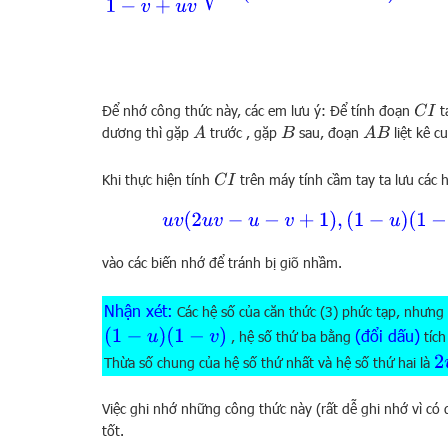
Để nhớ công thức này, các em lưu ý: Để tính đoạn
t
C
I
dương thì gặp
trước , gặp
sau, đoạn
liệt kê c
A
B
A
B
Khi thực hiện tính
trên máy tính cầm tay ta lưu các 
C
I
u
v
(
2
u
v
−
u
−
v
+
1
)
,
(
1
−
u
)
(
1
vào các biến nhớ để tránh bị giõ nhầm.
Nhận xét:
Các hệ số của căn thức (3) phức tạp, nhưng
(
1
−
u
)
(
1
−
v
)
(đổi dấu)
, hệ số thứ ba bằng
tích
2
Thừa số chung của hệ số thứ nhất và hệ số thứ hai là
Việc ghi nhớ những công thức này (rất dễ ghi nhớ vì có 
tốt.