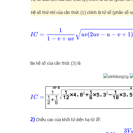
Hệ số thứ nhì của căn thức (1) chính là tử số (phân số n
I
C
=
1
1
−
v
+
u
v
u
v
(
2
u
v
−
u
−
Ba hệ số của căn thức (3) là
I
C
=
2)
Chiều cao của khối tứ diện hạ từ
:
B
B
K
=
3
V
S
A
B
C