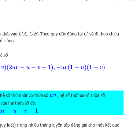
a dựa vào
. Theo quy ước đứng tại
và đi theo chiều
C
A
,
C
B
C
uối cùng.
hệ số
−
v
)
(
2
u
v
−
u
−
v
+
1
)
,
−
u
v
(
1
−
u
)
(
1
−
v
)
u
v
 hệ số thứ nhất có thừa số
, hệ số thứ hai có thừa số
 của hai thừa số đó.
.
u
v
−
u
−
v
−
1
quy luật) trong nhiều tháng luyện tập đáng giá cho một kết quả