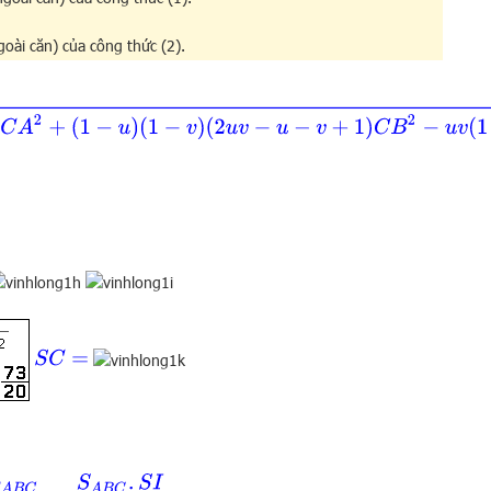
goài căn) của công thức (2).
v
+
1
)
C
A
2
+
(
1
−
u
)
(
1
−
v
)
(
2
u
v
−
u
−
v
+
1
)
C
B
2
−
u
v
(
1
−
u
)
(
1
−
v
)
A
B
2
S
C
=
S
S
A
C
=
S
A
B
C
.
S
I
S
S
A
C