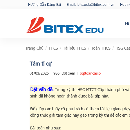
Hướng Dẫn Đăng Bài
Email: bitexedu@bitex.com.vn
Hotli
H
Trang Chủ
/
THCS
/
Tài liệu THCS
/
Toán THCS
/
HSG Cas
Tâm tỉ cự
01/03/2025
986 lượt xem
bqttoancasio
Đặt vấn đề.
Trong kỳ thi HSG MTCT Cấp thành phố và cá
sinh đã không hoàn thành được bài tập này.
Để giúp các thầy cô phụ trách có thêm tài liệu giảng dạ
công thức giải tam giác hay gặp trong kỳ thi để các em 
Bài toán như sau: