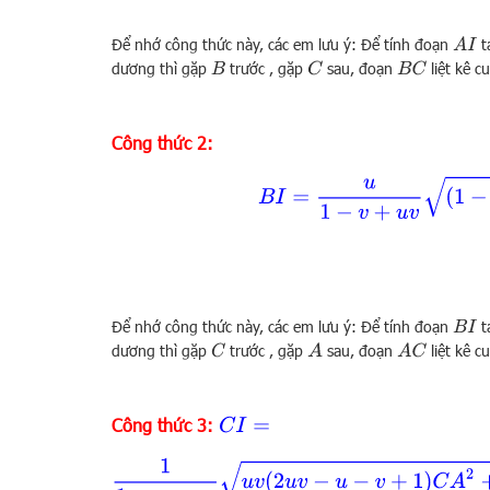
Để nhớ công thức này, các em lưu ý: Để tính đoạn
t
A
I
dương thì gặp
trước , gặp
sau, đoạn
liệt kê c
B
C
B
C
Công thức 2:
B
I
=
u
1
−
v
+
u
v
(
1
−
Để nhớ công thức này, các em lưu ý: Để tính đoạn
t
B
I
dương thì gặp
trước , gặp
sau, đoạn
liệt kê c
C
A
A
C
Công thức 3:
C
I
=
1
1
−
v
+
u
v
u
v
(
2
u
v
−
u
−
v
+
1
)