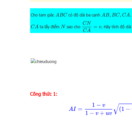
Cho tam giác
có độ dài ba cạnh
.
A
B
C
A
B
,
B
C
,
C
A
C
N
C
A
=
v
ta lấy điểm
sao cho
. Hãy tính độ dà
C
A
N
Công thức 1:
A
I
=
1
−
v
1
−
v
+
u
v
(
1