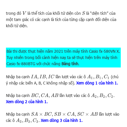
trong đó
là thể tích của khối tứ diện còn
là “diện tích” của
V
S
một tam giác có các cạnh là tích của từng cặp cạnh đối diện của
khối tứ diện.
Bài thi được thực hiện năm 2021 trên máy tính Casio fx-580VN X.
Tuy nhiên trong bối cảnh hiện nay ta sẽ thực hiện trên máy tính
Casio fx-880BTG với chức năng
Bảng tính
.
Nhập ba cạnh
lần lượt vào các ô
(chú
I
A
,
I
B
,
I
C
A
1
,
B
1
,
C
1
ý nhập các biến A, B, C không nhập số).
Xem dòng 1 của hình 1.
Nhập ba cạnh
lần lượt vào các ô
.
B
C
,
C
A
,
A
B
A
2
,
B
2
,
C
2
Xem dòng 2 của hình 1.
Nhập ba cạnh
lần lượt vào
S
A
×
B
C
,
S
B
×
C
A
,
S
C
×
A
B
các ô
.
Xem dòng 3 của hình 1.
A
3
,
B
3
,
C
3