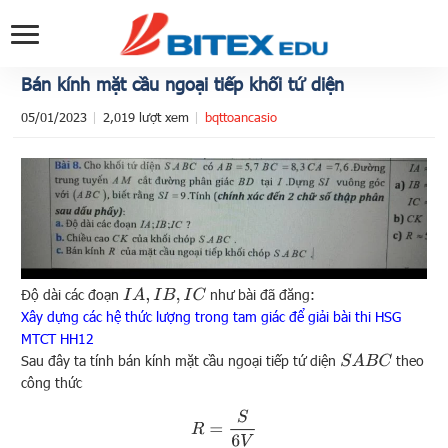
Bán kính mặt cầu ngoại tiếp khối tứ diện
05/01/2023
2,019 lượt xem
bqttoancasio
Độ dài các đoạn
như bài đã đăng:
I
A
,
I
B
,
I
C
Xây dựng các hệ thức lượng trong tam giác để giải bài thi HSG
MTCT HH12
Sau đây ta tính bán kính mặt cầu ngoại tiếp tứ diện
theo
S
A
B
C
công thức
R
=
S
6
V