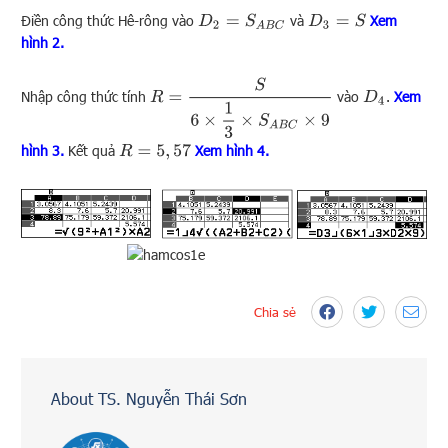
Điền công thức Hê-rông vào
và
Xem
D
2
=
S
A
B
C
D
3
=
S
hình 2.
R
=
S
6
×
1
3
×
S
A
B
C
×
9
Nhập công thức tính
vào
.
Xem
D
4
hình 3.
Kết quả
Xem hình 4.
R
=
5
,
57
Chia sẻ
About TS. Nguyễn Thái Sơn