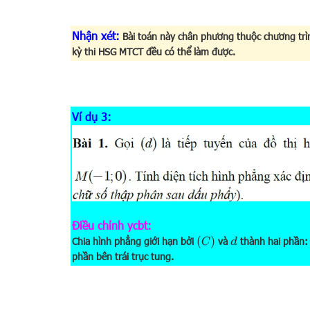
Nhận xét:
Bài toán này chân phương thuộc chương trìn
kỳ thi HSG MTCT đều có thể làm được.
Ví dụ 3:
Điều chỉnh ycbt:
(
C
)
Chia hình phẳng giới hạn bởi
và
thành hai phần: 
d
phần bên trái trục tung.