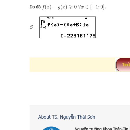
f
(
x
)
−
g
(
x
)
⩾
0
∀
x
∈
[
−
1
;
0
]
Do đó
.
S
=
About TS. Nguyễn Thái Sơn
Nguyên trưởng Khoa Toán-Tin