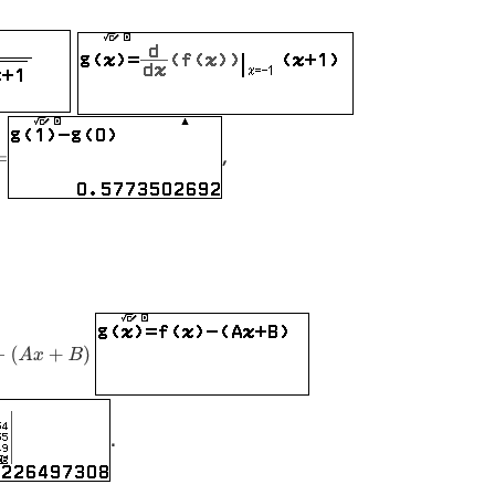
,
=
B
)
.