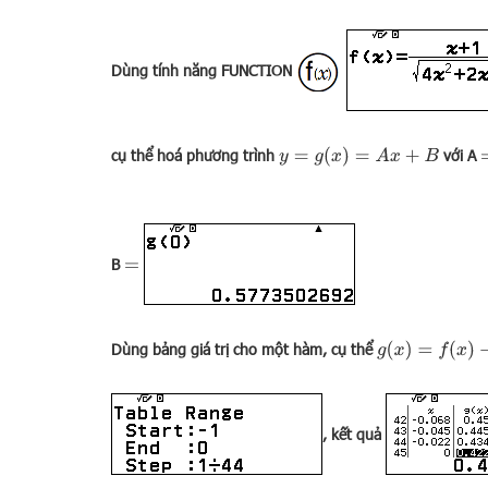
Dùng tính năng
FUNCTION
y
=
g
(
x
)
=
A
x
+
B
cụ thể hoá phương trình
với A
B
=
g
(
x
)
=
f
(
x
)
−
(
A
x
+
Dùng bảng giá trị cho một hàm, cụ thể
, kết quả