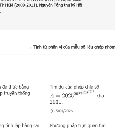
 TP HCM (2009-2011). Nguyên Tổng thư ký Hội
.
→
Tính tứ phân vị của mẫu số liệu ghép nhóm
án đa thức bằng
Tìm dư của phép chia số
p truyền thống
A
=
2025
2027
2028
2029
cho
.
2031
15/04/2026
ng tính lập bảng sai
Phương pháp trực quan tìm