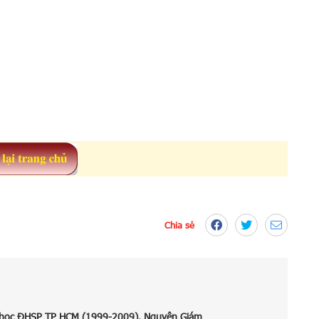
Chia sẻ
 học ĐHSP TP HCM (1999-2009). Nguyên Giám