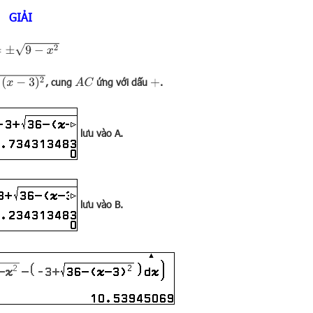
GIẢI
, cung
ứng với dấu
.
A
C
+
lưu vào
A
.
lưu vào
B
.