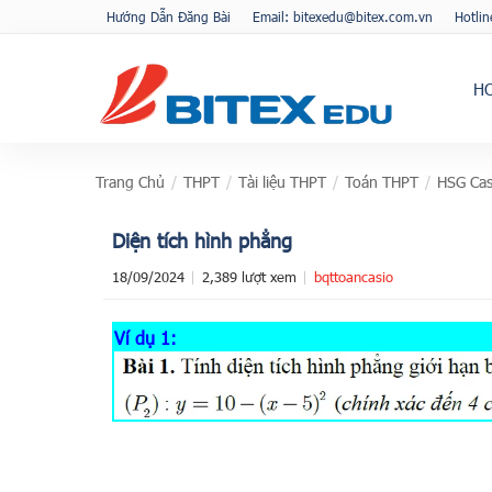
Hướng Dẫn Đăng Bài
Email: bitexedu@bitex.com.vn
Hotli
H
Trang Chủ
/
THPT
/
Tài liệu THPT
/
Toán THPT
/
HSG Cas
Diện tích hình phẳng
18/09/2024
2,389 lượt xem
bqttoancasio
Ví dụ 1: