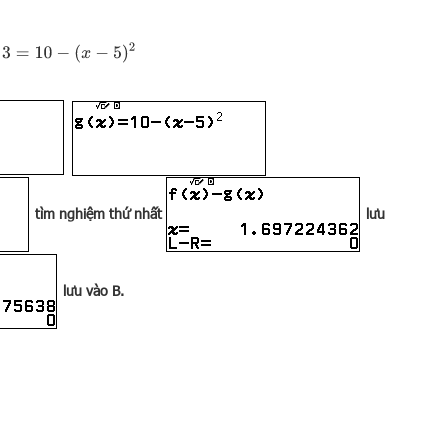
x
+
3
=
10
−
(
x
−
5
)
2
tìm nghiệm thứ nhất
lưu
lưu vào B.