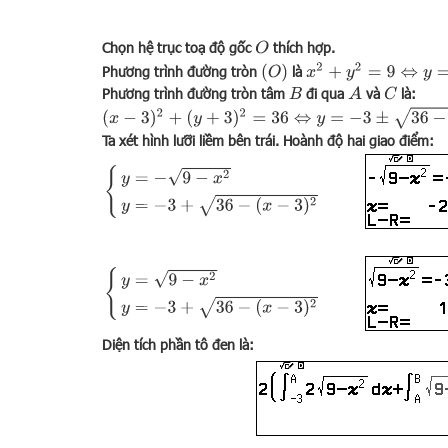
Chọn hệ trục toạ độ gốc
thích hợp.
O
x
2
+
y
2
=
9
⇔
y
=
±
9
−
x
2
(
O
)
Phương trình đường tròn
là
Phương trình đường tròn tâm
đi qua
và
là:
B
A
C
(
x
−
3
)
2
+
(
y
+
3
)
2
=
36
⇔
y
=
−
3
±
36
−
(
x
−
3
)
2
Ta xét hình lưỡi liềm bên trái. Hoành độ hai giao điểm:
{
y
=
−
9
−
x
2
y
=
−
3
+
36
−
(
x
−
3
)
2
{
y
=
9
−
x
2
y
=
−
3
+
36
−
(
x
−
3
)
2
Diện tích phần tô đen là: