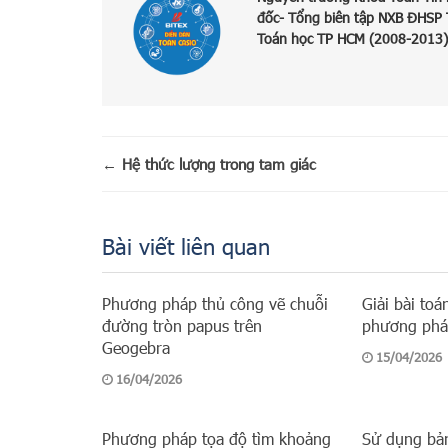
đốc- Tổng biên tập NXB ĐHSP
Toán học TP HCM (2008-2013)
←
Hệ thức lượng trong tam giác
Bài viết liên quan
Phương pháp thủ công vẽ chuỗi
Giải bài to
đường tròn papus trên
phương phá
Geogebra
15/04/2026
16/04/2026
Phương pháp tọa độ tìm khoảng
Sử dụng bả