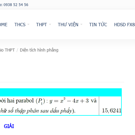
ne: 0938 52 54 56
OME
THCS
THPT
THƯ VIỆN
TIN TỨC
HDSD FX8
io THPT
/
Diện tích hình phẳng
GIẢI