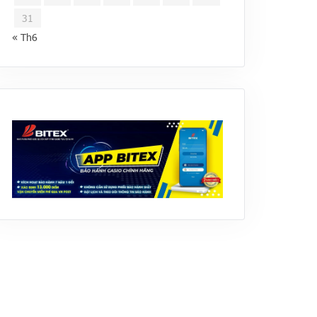
31
« Th6