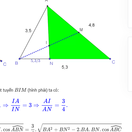
át tuyến
(hình phải) ta có:
B
I
M
A
=
1
⇒
I
A
I
N
=
3
⇒
A
I
A
N
=
3
4
.
2
−
2.
B
A
.
B
N
.
cos
A
B
C
^