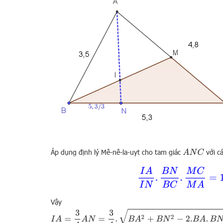
Áp dụng định lý Mê-nê-la-uyt cho tam giác
với c
A
N
C
I
A
I
N
.
B
N
B
C
.
M
C
M
Vậy
I
A
=
3
4
A
N
=
3
4
.
B
A
2
+
B
N
2
−
2.
B
A
.
B
N
.
cos
A
B
N
^
=
3
4
.
B
A
2
+
B
N