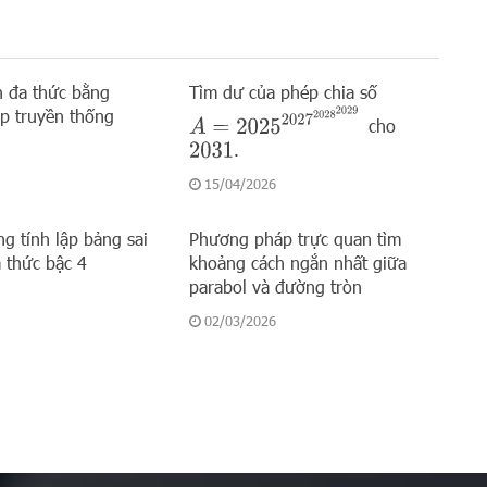
án đa thức bằng
Tìm dư của phép chia số
p truyền thống
A
=
2025
2027
2028
2029
cho
.
2031
15/04/2026
ng tính lập bảng sai
Phương pháp trực quan tìm
thức bậc 4
khoảng cách ngắn nhất giữa
parabol và đường tròn
02/03/2026