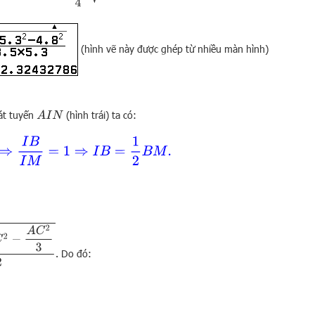
(hình vẽ này được ghép từ nhiều màn hình)
át tuyến
(hình trái) ta có:
A
I
N
2
×
2
1
=
1
⇒
I
B
I
M
=
1
⇒
I
B
=
1
2
B
M
.
. Do đó: