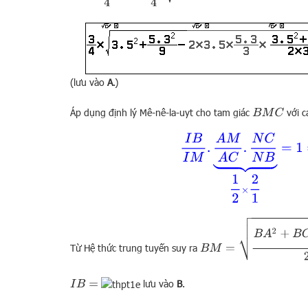
(lưu vào
A
.)
Áp dụng định lý Mê-nê-la-uyt cho tam giác
với c
B
M
C
I
B
I
M
.
A
M
A
C
.
N
C
N
B
⏟
1
B
M
=
B
A
2
+
B
C
2
−
A
C
2
3
2
Từ Hệ thức trung tuyến suy ra
lưu vào
B
.
I
B
=