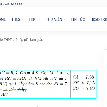
ne: 0938 52 54 56
OME
THCS
THPT
THƯ VIỆN
TIN TỨC
HDSD FX8
io THPT
/
Phép giải tam giác