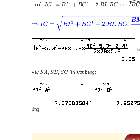
I
C
2
=
B
I
2
+
B
C
2
−
2.
B
I
.
B
C
.
cos
I
B
C
^
=
B
I
2
+
B
C
2
−
2.
B
I
.
Ta có:
⇒
I
C
=
B
I
2
+
B
C
2
−
2.
B
I
.
B
C
.
B
M
2
+
B
C
2
−
M
C
2
2.
B
M
.
B
l
Vậy
lần lượt bằng:
S
A
,
S
B
,
S
C
ứng.