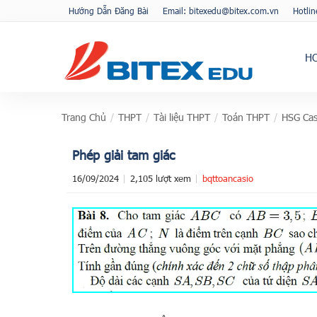
Hướng Dẫn Đăng Bài
Email: bitexedu@bitex.com.vn
Hotli
H
Trang Chủ
/
THPT
/
Tài liệu THPT
/
Toán THPT
/
HSG Cas
Phép giải tam giác
16/09/2024
2,105 lượt xem
bqttoancasio