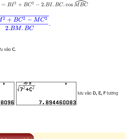
B
C
.
cos
M
B
C
^
C
.
ưu vào
C
.
lưu vào
D, E, F
tương