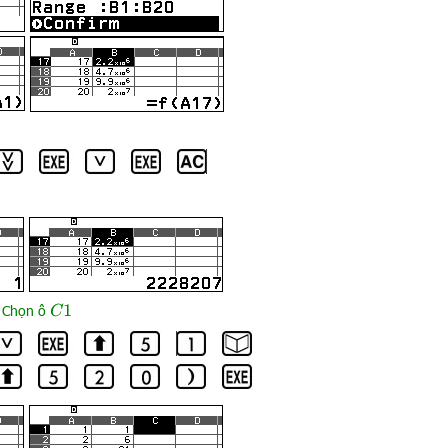
. Chọn ô
C
1