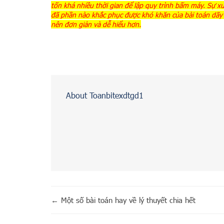
tốn khá nhiều thời gian để lập quy trình bấm máy. Sự x
đã phần nào khắc phục được khó khăn của bài toán dãy số
nên đơn giản và dễ hiểu hơn.
About Toanbitexdtgd1
←
Một số bài toán hay về lý thuyết chia hết