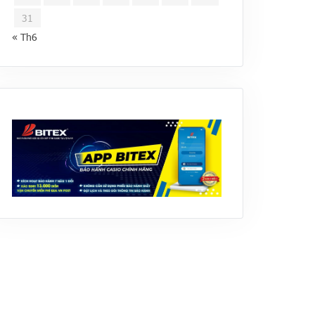
31
« Th6