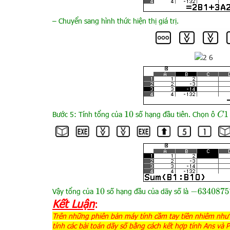
– Chuyển sang hình thức hiện thị giá trị.
Bước 5: Tính tổng của
số hạng đầu tiên. Chọn ô
C
1
10
Vậy tổng của
số hạng đầu của dãy số là
−
63408757
10
Kết Luận
:
Trên những phiên bản máy tính cầm tay tiền nhiêm như
tính các bài toán dãy số bằng cách kết hợp tính Ans và 