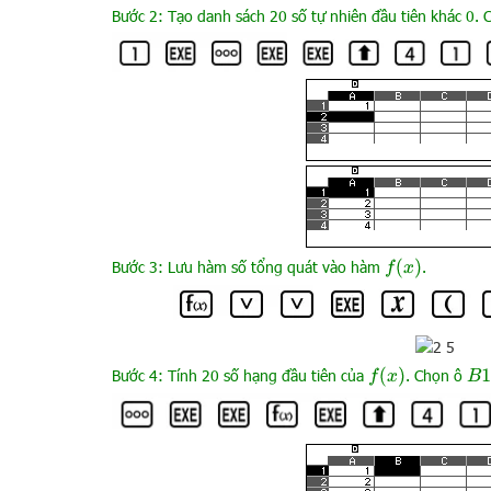
Bước 2: Tạo danh sách 20 số tự nhiên đầu tiên khác 0.
f
(
x
)
Bước 3: Lưu hàm số tổng quát vào hàm
.
f
(
x
)
Bước 4: Tính 20 số hạng đầu tiên của
. Chọn ô
B
1