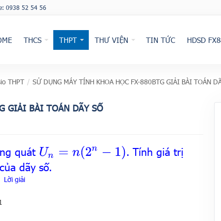
ne: 0938 52 54 56
OME
THCS
THPT
THƯ VIỆN
TIN TỨC
HDSD FX8
io THPT
/
SỬ DỤNG MÁY TÍNH KHOA HỌC FX-880BTG GIẢI BÀI TOÁN D
G GIẢI BÀI TOÁN DÃY SỐ
ổng quát
. Tính giá trị
U
n
=
n
(
2
n
−
1
)
của dãy số.
Lời giải