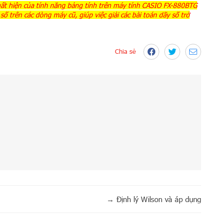
uất hiện của tính năng bảng tính trên máy tính CASIO FX-880BTG
 trên các dòng máy cũ, giúp việc giải các bài toán dãy số trở
Chia sẻ
→
Định lý Wilson và áp dụng