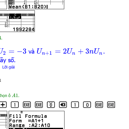
.
và
.
U
2
=
−
3
U
n
+
1
=
2
U
n
+
3
n
U
n
ãy số.
Lời giải
Chọn ô
.
A
1