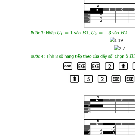
Bước 3: Nhập
vào
,
vào
U
1
=
1
B
1
U
2
=
−
3
B
2
Bước 4: Tính 8 số hạng tiếp theo của dãy số. Chọn ô
B
3