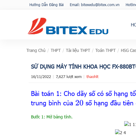
Hướng Dẫn Đăng Bài
Email: bitexedu@bitex.com.vn
Hotli
H
Trang Chủ
/
THPT
/
Tài liệu THPT
/
Toán THPT
/
HSG Cas
SỬ DỤNG MÁY TÍNH KHOA HỌC FX-880BT
16/11/2022
7,627 lượt xem
thaohlt
Bài toán 1: Cho dãy số có số hạng t
trung bình của
số hạng đầu tiên 
20
Bước 1: Mở bảng tính.