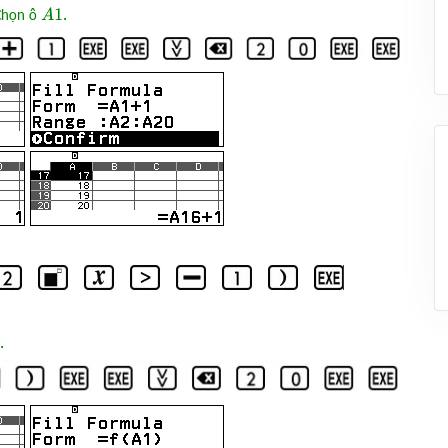
 Chọn ô
.
A
1
.