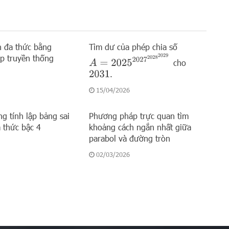
án đa thức bằng
Tìm dư của phép chia số
p truyền thống
A
=
2025
2027
2028
2029
cho
.
2031
15/04/2026
ng tính lập bảng sai
Phương pháp trực quan tìm
thức bậc 4
khoảng cách ngắn nhất giữa
parabol và đường tròn
02/03/2026