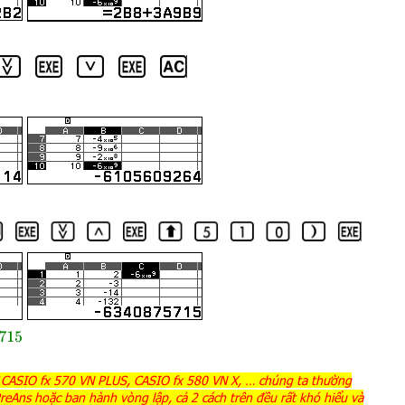
15
 CASIO fx 570 VN PLUS, CASIO fx 580 VN X, … chúng ta thường
PreAns hoặc ban hành vòng lập, cả 2 cách trên đều rất khó hiểu và