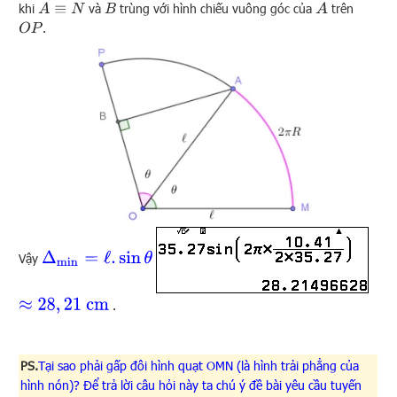
khi
và
trùng với hình chiếu vuông góc của
trên
A
≡
N
B
A
.
O
P
Δ
min
=
ℓ
.
sin
θ
Vậy
≈
28
,
21
cm
.
PS.
Tại sao phải gấp đôi hình quạt OMN (là hình trải phẳng của
hình nón)? Để trả lời câu hỏi này ta chú ý đề bài yêu cầu tuyến