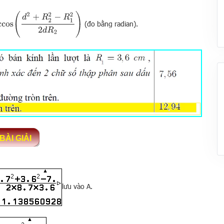
2
2
−
R
1
2
2
d
R
2
)
(đo bằng radian).
lưu vào A.