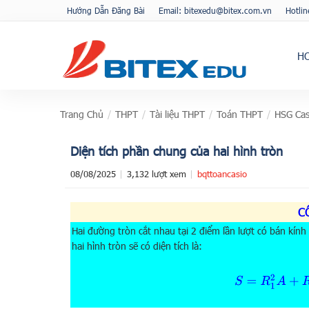
Hướng Dẫn Đăng Bài
Email: bitexedu@bitex.com.vn
Hotli
H
Trang Chủ
/
THPT
/
Tài liệu THPT
/
Toán THPT
/
HSG Cas
Diện tích phần chung của hai hình tròn
08/08/2025
3,132 lượt xem
bqttoancasio
C
Hai đường tròn cắt nhau tại 2 điểm lần lượt có bán kính
hai hình tròn sẽ có diện tích là:
S
=
R
1
2
A
+