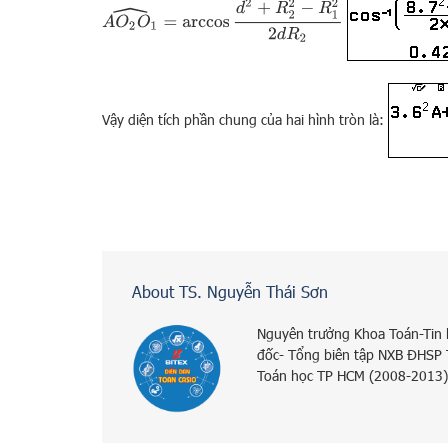
A
O
2
O
1
^
=
arccos
d
2
+
R
2
2
−
R
1
2
2
d
R
2
Vậy diện tích phần chung của hai hình tròn là:
About TS. Nguyễn Thái Sơn
Nguyên trưởng Khoa Toán-Tin
đốc- Tổng biên tập NXB ĐHSP
Toán học TP HCM (2008-2013)