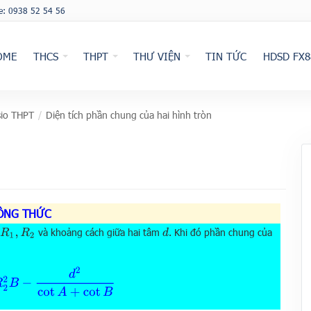
ne: 0938 52 54 56
OME
THCS
THPT
THƯ VIỆN
TIN TỨC
HDSD FX8
io THPT
/
Diện tích phần chung của hai hình tròn
ÔNG THỨC
và khoảng cách giữa hai tâm
. Khi đó phần chung của
R
1
,
R
2
d
R
2
2
B
−
d
2
cot
A
+
cot
B