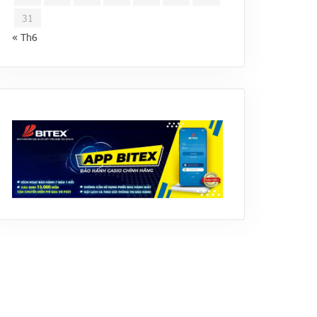
31
« Th6