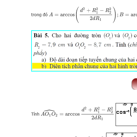
A
=
arccos
(
d
2
+
R
1
2
−
R
2
2
2
d
R
1
)
;
B
=
arccos
(
d
2
+
R
trong đó
A
O
1
O
2
^
=
arccos
d
2
+
R
1
2
−
R
2
2
2
d
R
1
Tính